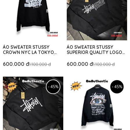
ÁO SWEATER STUSSY
ÁO SWEATER STUSSY
CROWN NYC LA TOKYO
SUPERIOR QUALITY LOGO
BLACK COTTON CAO CẤP
NGANG FORM RỘNG - BM
FORM RỘNG - BM
AUTHENTIC
600.000 đ
600.000 đ
1.100.000 đ
1.100.000 đ
AUTHENTIC
- 45%
- 45%