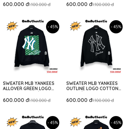
AUTHENTIC
AUTHENTIC
600.000 đ
600.000 đ
1.100.000 đ
1.100.000 đ
- 45%
- 45%
SWEATER MLB YANKEES
SWEATER MLB YANKEES
ALLOVER GREEN LOGO
OUTLINE LOGO COTTON
COTTON CAO CẤP FORM
CAO CẤP FORM RỘNG - BM
RỘNG - BM AUTHENTIC
AUTHENTIC
600.000 đ
600.000 đ
1.100.000 đ
1.100.000 đ
- 45%
- 45%