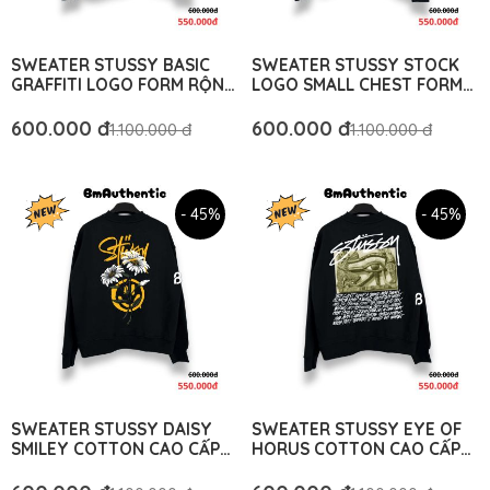
SWEATER STUSSY BASIC
SWEATER STUSSY STOCK
GRAFFITI LOGO FORM RỘNG
LOGO SMALL CHEST FORM
- BM AUTHENTIC
RỘNG - BM AUTHENTIC
600.000 đ
600.000 đ
1.100.000 đ
1.100.000 đ
- 45%
- 45%
SWEATER STUSSY DAISY
SWEATER STUSSY EYE OF
SMILEY COTTON CAO CẤP
HORUS COTTON CAO CẤP
FORM RỘNG - BM
FORM RỘNG - BM
AUTHENTIC
AUTHENTIC