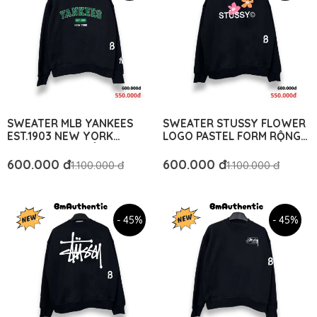
SWEATER MLB YANKEES
SWEATER STUSSY FLOWER
EST.1903 NEW YORK
LOGO PASTEL FORM RỘNG -
COTTON CAO CẤP FORM
BM AUTHENTIC
RỘNG - BM AUTHENTIC
600.000 đ
600.000 đ
1.100.000 đ
1.100.000 đ
- 45%
- 45%