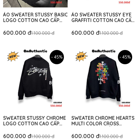
ÁO SWEATER STUSSY BASIC
ÁO SWEATER STUSSY EYE
LOGO COTTON CAO CẤP
GRAFFITI COTTON CAO CẤP
FORM RỘNG - BM
FORM RỘNG - BM
AUTHENTIC
AUTHENTIC
600.000 đ
600.000 đ
1.100.000 đ
1.100.000 đ
- 45%
- 45%
SWEATER STUSSY CHROME
SWEATER CHROME HEARTS
LOGO COTTON CAO CẤP
MULTI COLOR CROSS
FORM RỘNG - BM
COTTON CAO CẤP FORM
AUTHENTIC
RỘNG - BM AUTHENTIC
600.000 đ
600.000 đ
1.100.000 đ
1.100.000 đ