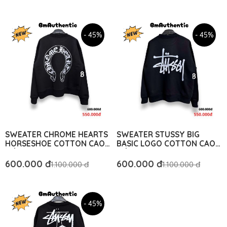
- 45%
- 45%
SWEATER CHROME HEARTS
SWEATER STUSSY BIG
HORSESHOE COTTON CAO
BASIC LOGO COTTON CAO
CẤP FORM RỘNG - BM
CẤP FORM RỘNG - BM
AUTHENTIC
AUTHENTIC
600.000 đ
600.000 đ
1.100.000 đ
1.100.000 đ
- 45%