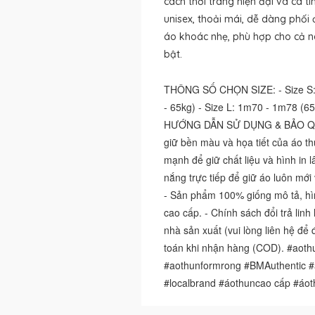
cách thời trang hiện đại và cá t
unisex, thoải mái, dễ dàng phối 
áo khoác nhẹ, phù hợp cho cả n
bật.
THÔNG SỐ CHỌN SIZE: - Size S: 
- 65kg) - Size L: 1m70 - 1m78 (65
HƯỚNG DẪN SỬ DỤNG & BẢO QUẢN:
giữ bền màu và họa tiết của áo thu
mạnh để giữ chất liệu và hình in 
nắng trực tiếp để giữ áo luôn m
- Sản phẩm 100% giống mô tả, hìn
cao cấp. - Chính sách đổi trả lin
nhà sản xuất (vui lòng liên hệ để 
toán khi nhận hàng (COD). #aothu
#aothunformrong #BMAuthentic #
#localbrand #áothuncao cấp #áo