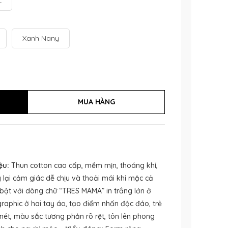
L
Xanh Nany
ệu:
Thun cotton cao cấp, mềm mịn, thoáng khí,
lại cảm giác dễ chịu và thoải mái khi mặc cả
bật với dòng chữ “TRES MAMA” in trắng lớn ở
graphic ở hai tay áo, tạo điểm nhấn độc đáo, trẻ
 nét, màu sắc tương phản rõ rệt, tôn lên phong