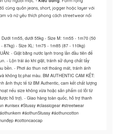
ính cho người mặc. -
Kiểu dáng:
Form rộng
đồ cùng quần jeans, short, jogger hoặc layer với
am và nữ yêu thích phong cách streetwear nổi
Dưới 1m55, dưới 55kg - Size M: 1m55 - 1m70 (50
 - 87kg) - Size XL: 1m75 - 1m85 (87 - 110kg)
 - Giặt bằng nước lạnh trong lần đầu tiên để
n. - Lộn trái áo khi giặt, tránh sử dụng chất tẩy
lâu bền. - Phơi áo thun nơi thoáng mát, tránh ánh
ới và không bị phai màu. BM AUTHENTIC CAM KẾT:
h ảnh thực tế từ BM Authentic, cam kết chất lượng
h hoạt nếu size không vừa hoặc sản phẩm có lỗi từ
được hỗ trợ). - Giao hàng toàn quốc, hỗ trợ thanh
n #unisex #Stussy #classicgear #streetwear
áothunkem #áothunStussy #áothuncotton
thunđẹp #cottoncaocap