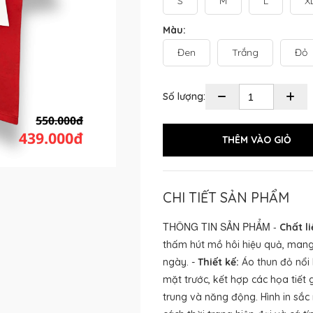
S
M
L
X
Màu:
Đen
Trắng
Đỏ
Số lượng:
CHI TIẾT SẢN PHẨM
THÔNG TIN SẢN PHẨM -
Chất li
thấm hút mồ hôi hiệu quả, mang 
ngày. -
Thiết kế:
Áo thun đỏ nổi 
mặt trước, kết hợp các họa tiết 
trung và năng động. Hình in sắc