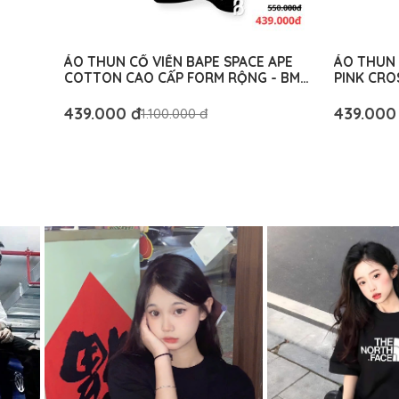
ÁO THUN CỔ VIỀN BAPE SPACE APE
ÁO THUN 
COTTON CAO CẤP FORM RỘNG - BM
PINK CRO
AUTHENTIC
RỘNG - B
439.000 đ
439.000
1.100.000 đ