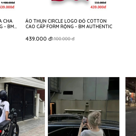
A CHA
ÁO THUN CIRCLE LOGO ĐỎ COTTON
G - BM
CAO CẤP FORM RỘNG - BM AUTHENTIC
439.000 đ
1.100.000 đ