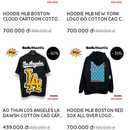
HOODIE MLB BOSTON
HOODIE MLB NEW YORK
CLOUD CARTOON COTTON
LOGO ĐỎ COTTON CAO CẤP
CAO CẤP - BM AUTHENTIC
- BM AUTHENTIC
700.000 đ
700.000 đ
1.100.000 đ
1.100.000 đ
- 60%
- 36%
ÁO THUN LOS ANGELES LA
HOODIE MLB BOSTON RED
DAWSH COTTON CAO CẤP
SOX ALL OVER LOGO
FORM RỘNG - BM
COTTON CAO CẤP FORM
AUTHENTIC
RỘNG - BM AUTHENTIC
439.000 đ
700.000 đ
1.100.000 đ
1.100.000 đ