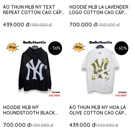
ÁO THUN MLB NY TEXT
HOODIE MLB LA LAVENDER
REPEAT COTTON CAO CẤP
LOGO COTTON CAO CẤP
FORM RỘNG - BM
FORM RỘNG - BM
AUTHENTIC
AUTHENTIC
439.000 đ
700.000 đ
1.100.000 đ
1.100.000 đ
- 36%
- 60%
HOODIE MLB NY
ÁO THUN MLB NY HOA LÁ
HOUNDSTOOTH BLACK
OLIVE COTTON CAO CẤP
COTTON CAO CẤP FORM
FORM RỘNG - BM
RỘNG - BM AUTHENTIC
AUTHENTIC
700.000 đ
439.000 đ
1.100.000 đ
1.100.000 đ