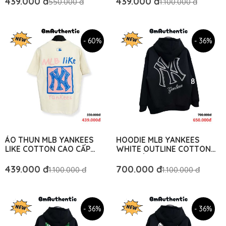
439.000 đ
439.000 đ
550.000 đ
1.100.000 đ
- 60%
- 36%
ÁO THUN MLB YANKEES
HOODIE MLB YANKEES
LIKE COTTON CAO CẤP
WHITE OUTLINE COTTON
FORM RỘNG - BM
CAO CẤP FORM RỘNG - BM
AUTHENTIC
AUTHENTIC
439.000 đ
700.000 đ
1.100.000 đ
1.100.000 đ
- 36%
- 36%