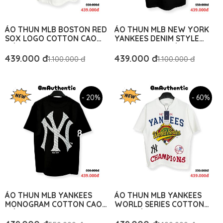
ÁO THUN MLB BOSTON RED
ÁO THUN MLB NEW YORK
SOX LOGO COTTON CAO
YANKEES DENIM STYLE
CẤP FORM RỘNG - BM
COTTON CAO CẤP FORM
AUTHENTIC
RỘNG - BM AUTHENTIC
439.000 đ
439.000 đ
1.100.000 đ
1.100.000 đ
- 20%
- 60%
ÁO THUN MLB YANKEES
ÁO THUN MLB YANKEES
MONOGRAM COTTON CAO
WORLD SERIES COTTON
CẤP FORM RỘNG - BM
CAO CẤP FORM RỘNG - BM
AUTHENTIC
AUTHENTIC