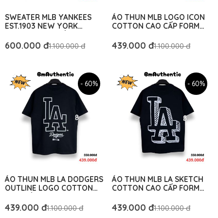
SWEATER MLB YANKEES
ÁO THUN MLB LOGO ICON
EST.1903 NEW YORK
COTTON CAO CẤP FORM
COTTON CAO CẤP FORM
RỘNG - BM AUTHENTIC
RỘNG - BM AUTHENTIC
600.000 đ
439.000 đ
1.100.000 đ
1.100.000 đ
- 60%
- 60%
ÁO THUN MLB LA DODGERS
ÁO THUN MLB LA SKETCH
OUTLINE LOGO COTTON
COTTON CAO CẤP FORM
CAO CẤP FORM RỘNG - BM
RỘNG - BM AUTHENTIC
AUTHENTIC
439.000 đ
439.000 đ
1.100.000 đ
1.100.000 đ