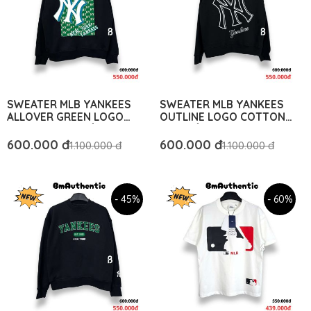
SWEATER MLB YANKEES
SWEATER MLB YANKEES
ALLOVER GREEN LOGO
OUTLINE LOGO COTTON
COTTON CAO CẤP FORM
CAO CẤP FORM RỘNG - BM
RỘNG - BM AUTHENTIC
AUTHENTIC
600.000 đ
600.000 đ
1.100.000 đ
1.100.000 đ
- 45%
- 60%