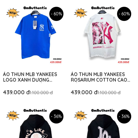
- 60%
- 60%
ÁO THUN MLB YANKEES
ÁO THUN MLB YANKEES
LOGO XANH DƯƠNG
ROSARIUM COTTON CAO
COTTON CAO CẤP FORM
CẤP FORM RỘNG - BM
RỘNG - BM AUTHENTIC
AUTHENTIC
439.000 đ
439.000 đ
1.100.000 đ
1.100.000 đ
- 36%
- 36%