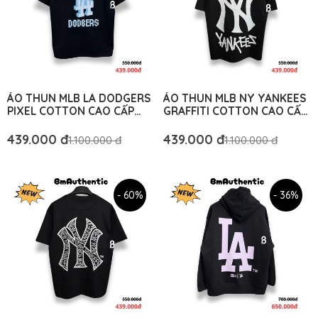
ÁO THUN MLB LA DODGERS
ÁO THUN MLB NY YANKEES
PIXEL COTTON CAO CẤP
GRAFFITI COTTON CAO CẤP
FORM RỘNG - BM
FORM RỘNG - BM
AUTHENTIC
AUTHENTIC
439.000 đ
439.000 đ
1.100.000 đ
1.100.000 đ
- 60%
- 36%