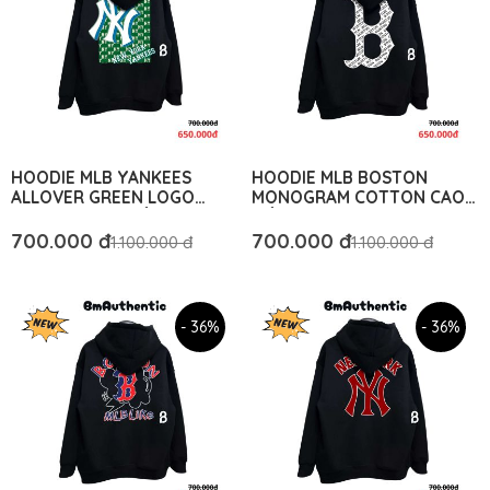
HOODIE MLB YANKEES
HOODIE MLB BOSTON
ALLOVER GREEN LOGO
MONOGRAM COTTON CAO
COTTON CAO CẤP FORM
CẤP - BM AUTHENTIC
RỘNG - BM AUTHENTIC
700.000 đ
700.000 đ
1.100.000 đ
1.100.000 đ
- 36%
- 36%