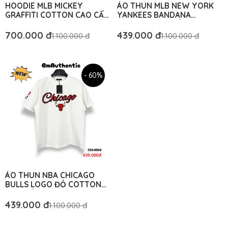
HOODIE MLB MICKEY
ÁO THUN MLB NEW YORK
GRAFFITI COTTON CAO CẤP
YANKEES BANDANA
FORM RỘNG - BM
COTTON CAO CẤP FORM
AUTHENTIC
RỘNG - BM AUTHENTIC
700.000 đ
439.000 đ
1.100.000 đ
1.100.000 đ
- 60%
ÁO THUN NBA CHICAGO
BULLS LOGO ĐỎ COTTON
CAO CẤP FORM RỘNG - BM
AUTHENTIC
439.000 đ
1.100.000 đ