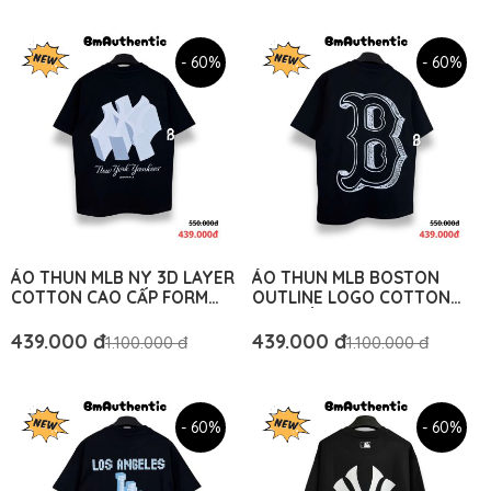
- 60%
- 60%
ÁO THUN MLB NY 3D LAYER
ÁO THUN MLB BOSTON
COTTON CAO CẤP FORM
OUTLINE LOGO COTTON
RỘNG - BM AUTHENTIC
CAO CẤP FORM RỘNG - BM
AUTHENTIC
439.000 đ
439.000 đ
1.100.000 đ
1.100.000 đ
- 60%
- 60%