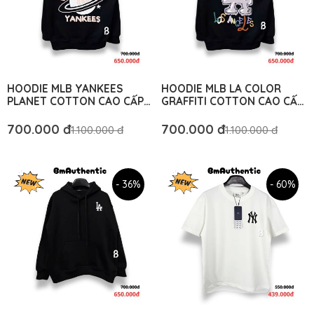
HOODIE MLB YANKEES
HOODIE MLB LA COLOR
PLANET COTTON CAO CẤP
GRAFFITI COTTON CAO CẤP
FORM RỘNG - BM
FORM RỘNG - BM
AUTHENTIC
AUTHENTIC
700.000 đ
700.000 đ
1.100.000 đ
1.100.000 đ
- 36%
- 60%