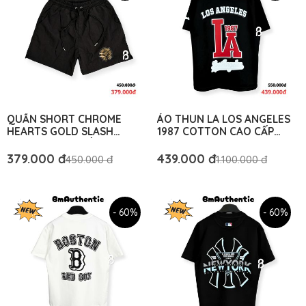
QUẦN SHORT CHROME
ÁO THUN LA LOS ANGELES
HEARTS GOLD SLASH
1987 COTTON CAO CẤP
COTTON CAO CẤP - BM
FORM RỘNG - BM
AUTHENTIC
AUTHENTIC
379.000 đ
439.000 đ
450.000 đ
1.100.000 đ
- 60%
- 60%