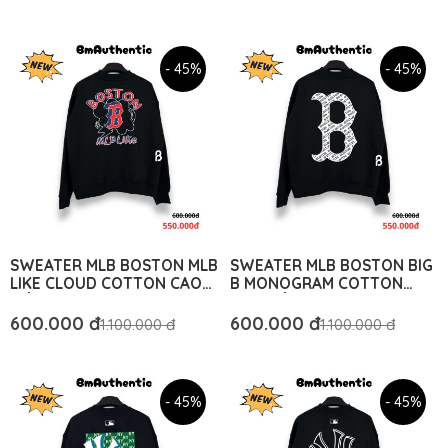
- 45%
- 45%
SWEATER MLB BOSTON MLB
SWEATER MLB BOSTON BIG
LIKE CLOUD COTTON CAO
B MONOGRAM COTTON
CẤP FORM RỘNG - BM
CAO CẤP FORM RỘNG - BM
AUTHENTIC
AUTHENTIC
600.000 đ
600.000 đ
1.100.000 đ
1.100.000 đ
- 45%
- 45%