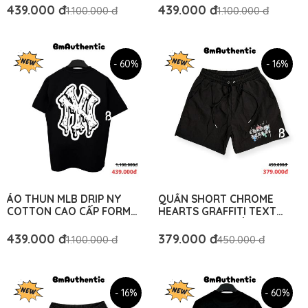
RỘNG MÀU TRẮNG – BM
RỘNG - BM AUTHENTIC
439.000 đ
439.000 đ
1.100.000 đ
1.100.000 đ
AUTHENTIC
- 60%
- 16%
ÁO THUN MLB DRIP NY
QUẦN SHORT CHROME
COTTON CAO CẤP FORM
HEARTS GRAFFITI TEXT
RỘNG - BM AUTHENTIC
COTTON CAO CẤP - BM
AUTHENTIC
439.000 đ
379.000 đ
1.100.000 đ
450.000 đ
- 16%
- 60%