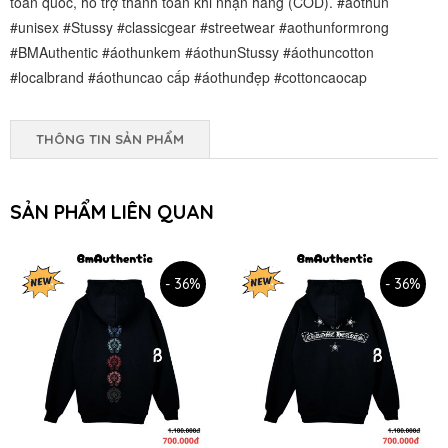
toàn quốc, hỗ trợ thanh toán khi nhận hàng (COD). #aothun
#unisex #Stussy #classicgear #streetwear #aothunformrong
#BMAuthentic #áothunkem #áothunStussy #áothuncotton
#localbrand #áothuncao cấp #áothunđẹp #cottoncaocap
THÔNG TIN SẢN PHẨM
SẢN PHẨM LIÊN QUAN
- 36%
- 36%