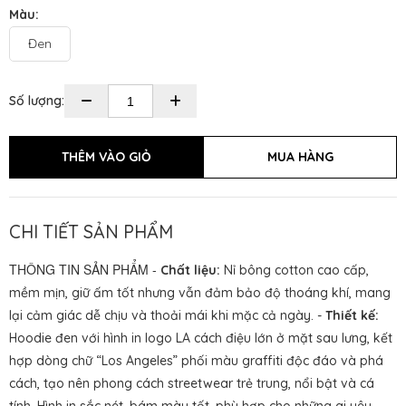
Màu:
Đen
Số lượng:
CHI TIẾT SẢN PHẨM
THÔNG TIN SẢN PHẨM -
Chất liệu:
Nỉ bông cotton cao cấp,
mềm mịn, giữ ấm tốt nhưng vẫn đảm bảo độ thoáng khí, mang
lại cảm giác dễ chịu và thoải mái khi mặc cả ngày. -
Thiết kế:
Hoodie đen với hình in logo LA cách điệu lớn ở mặt sau lưng, kết
hợp dòng chữ “Los Angeles” phối màu graffiti độc đáo và phá
cách, tạo nên phong cách streetwear trẻ trung, nổi bật và cá