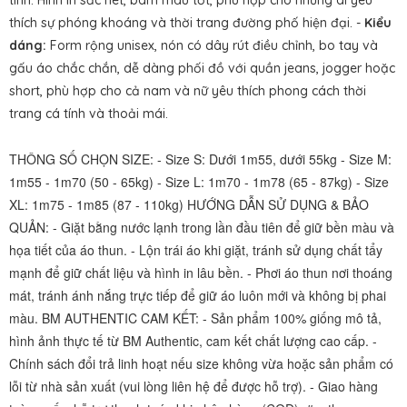
tính. Hình in sắc nét, bám màu tốt, phù hợp cho những ai yêu
thích sự phóng khoáng và thời trang đường phố hiện đại. -
Kiểu
dáng:
Form rộng unisex, nón có dây rút điều chỉnh, bo tay và
gấu áo chắc chắn, dễ dàng phối đồ với quần jeans, jogger hoặc
short, phù hợp cho cả nam và nữ yêu thích phong cách thời
trang cá tính và thoải mái.
THÔNG SỐ CHỌN SIZE: - Size S: Dưới 1m55, dưới 55kg - Size M:
1m55 - 1m70 (50 - 65kg) - Size L: 1m70 - 1m78 (65 - 87kg) - Size
XL: 1m75 - 1m85 (87 - 110kg) HƯỚNG DẪN SỬ DỤNG & BẢO
QUẢN: - Giặt bằng nước lạnh trong lần đầu tiên để giữ bền màu và
họa tiết của áo thun. - Lộn trái áo khi giặt, tránh sử dụng chất tẩy
mạnh để giữ chất liệu và hình in lâu bền. - Phơi áo thun nơi thoáng
mát, tránh ánh nắng trực tiếp để giữ áo luôn mới và không bị phai
màu. BM AUTHENTIC CAM KẾT: - Sản phẩm 100% giống mô tả,
hình ảnh thực tế từ BM Authentic, cam kết chất lượng cao cấp. -
Chính sách đổi trả linh hoạt nếu size không vừa hoặc sản phẩm có
lỗi từ nhà sản xuất (vui lòng liên hệ để được hỗ trợ). - Giao hàng