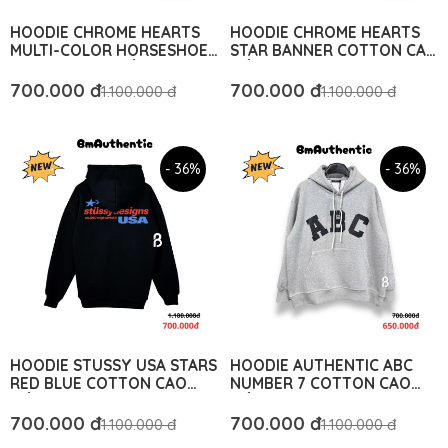
HOODIE CHROME HEARTS
HOODIE CHROME HEARTS
MULTI-COLOR HORSESHOE
STAR BANNER COTTON CAO
COTTON CAO CẤP FORM
CẤP FORM RỘNG - BM
RỘNG - BM AUTHENTIC
AUTHENTIC
700.000 đ
700.000 đ
1.100.000 đ
1.100.000 đ
- 36%
- 36%
HOODIE STUSSY USA STARS
HOODIE AUTHENTIC ABC
RED BLUE COTTON CAO
NUMBER 7 COTTON CAO
CẤP FORM RỘNG UNISEX -
CẤP FORM RỘNG - BM
BM AUTHENTIC
AUTHENTIC
700.000 đ
700.000 đ
1.100.000 đ
1.100.000 đ