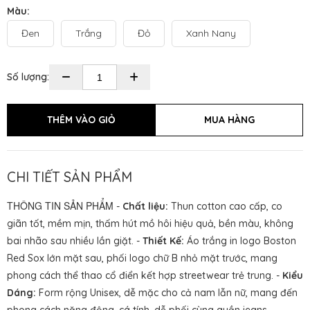
Màu:
Đen
Trắng
Đỏ
Xanh Nany
Số lượng:
CHI TIẾT SẢN PHẨM
THÔNG TIN SẢN PHẨM
-
Chất liệu:
Thun cotton cao cấp, co
giãn tốt, mềm mịn, thấm hút mồ hôi hiệu quả, bền màu, không
bai nhão sau nhiều lần giặt. -
Thiết Kế:
Áo trắng in logo Boston
Red Sox lớn mặt sau, phối logo chữ B nhỏ mặt trước, mang
phong cách thể thao cổ điển kết hợp streetwear trẻ trung. -
Kiểu
Dáng:
Form rộng Unisex, dễ mặc cho cả nam lẫn nữ, mang đến