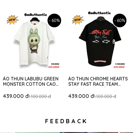
- 60%
- 60%
ÁO THUN LABUBU GREEN
ÁO THUN CHROME HEARTS
MONSTER COTTON CAO
STAY FAST RACE TEAM
CẤP FORM RỘNG - BM
COTTON CAO CẤP FORM
AUTHENTIC
RỘNG – BM AUTHENTIC
439.000 đ
439.000 đ
1.100.000 đ
1.100.000 đ
FEEDBACK