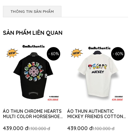
THÔNG TIN SẢN PHẨM
SẢN PHẨM LIÊN QUAN
- 60%
- 60%
ÁO THUN CHROME HEARTS
ÁO THUN AUTHENTIC
MULTI COLOR HORSESHOE
MICKEY FRIENDS COTTON
COTTON CAO CẤP FORM
CAO CẤP FORM RỘNG - BM
RỘNG - BM AUTHENTIC
AUTHENTIC
439.000 đ
439.000 đ
1.100.000 đ
1.100.000 đ