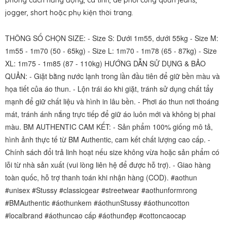
phong cách năng động, cá tính, dễ phối cùng quần jeans,
jogger, short hoặc phụ kiện thời trang.
THÔNG SỐ CHỌN SIZE: - Size S: Dưới 1m55, dưới 55kg - Size M:
1m55 - 1m70 (50 - 65kg) - Size L: 1m70 - 1m78 (65 - 87kg) - Size
XL: 1m75 - 1m85 (87 - 110kg) HƯỚNG DẪN SỬ DỤNG & BẢO
QUẢN: - Giặt bằng nước lạnh trong lần đầu tiên để giữ bền màu và
họa tiết của áo thun. - Lộn trái áo khi giặt, tránh sử dụng chất tẩy
mạnh để giữ chất liệu và hình in lâu bền. - Phơi áo thun nơi thoáng
mát, tránh ánh nắng trực tiếp để giữ áo luôn mới và không bị phai
màu. BM AUTHENTIC CAM KẾT: - Sản phẩm 100% giống mô tả,
hình ảnh thực tế từ BM Authentic, cam kết chất lượng cao cấp. -
Chính sách đổi trả linh hoạt nếu size không vừa hoặc sản phẩm có
lỗi từ nhà sản xuất (vui lòng liên hệ để được hỗ trợ). - Giao hàng
toàn quốc, hỗ trợ thanh toán khi nhận hàng (COD). #aothun
#unisex #Stussy #classicgear #streetwear #aothunformrong
#BMAuthentic #áothunkem #áothunStussy #áothuncotton
#localbrand #áothuncao cấp #áothunđẹp #cottoncaocap