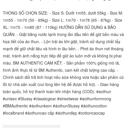
THÔNG SỐ CHỌN SIZE: - Size S: Dưới 1m55, dưới 55kg - Size M:
1m55 - 1m70 (50 - 65kg) - Size L: 1m70 - 1m78 (65 - 87kg) - Size
XL: 1m75 - 1m85 (87 - 110kg) HƯỚNG DẪN SỬ DỤNG & BẢO
QUẢN: - Giặt bằng nước lạnh trong lần đầu tiên để giữ bền màu và
họa tiết của áo thun. - Lộn trái áo khi giặt, tránh sử dụng chất tẩy
mạnh để giữ chất liệu và hình in lâu bền. - Phơi áo thun nơi thoáng
mát, tránh ánh nắng trực tiếp để giữ áo luôn mới và không bị phai
màu. BM AUTHENTIC CAM KẾT: - Sản phẩm 100% giống mô tả,
hình ảnh thực tế từ BM Authentic, cam kết chất lượng cao cấp. -
Chính sách đổi trả linh hoạt nếu size không vừa hoặc sản phẩm có
lỗi từ nhà sản xuất (vui lòng liên hệ để được hỗ trợ). - Giao hàng
toàn quốc, hỗ trợ thanh toán khi nhận hàng (COD). #aothun
#unisex #Stussy #classicgear #streetwear #aothunformrong
#BMAuthentic #áothunkem #áothunStussy #áothuncotton
#localbrand #áothuncao cấp #áothunđẹp #cottoncaocap