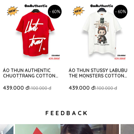
- 60%
- 60%
ÁO THUN AUTHENTIC
ÁO THUN STUSSY LABUBU
CHUOTTRANG COTTON
THE MONSTERS COTTON
CAO CẤP FORM RỘNG - BM
CAO CẤP FORM RỘNG - BM
AUTHENTIC
AUTHENTIC
439.000 đ
439.000 đ
1.100.000 đ
1.100.000 đ
FEEDBACK