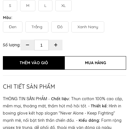
S
M
L
XL
Màu:
Đen
Trắng
Đỏ
Xanh Nany
Số lượng:
CHI TIẾT SẢN PHẨM
THÔNG TIN SẢN PHẨM -
Chất liệu:
Thun cotton 100% cao cấp,
mềm mại, thoáng mát, thấm hút mồ hôi tốt. -
Thiết kế:
Hình in
boxing glove kết hợp slogan "Never Alone - Keep Fighting"
mạnh mẽ, nổi bật tinh thần chiến đấu. -
Kiểu dáng:
Form rộng
unisex trẻ trung, dễ phối đồ, thoải mái vận động cả ngày.