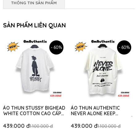
THÔNG TIN SẢN PHẨM
SẢN PHẨM LIÊN QUAN
- 60%
- 60%
ÁO THUN STUSSY BIGHEAD
ÁO THUN AUTHENTIC
WHITE COTTON CAO CẤP
NEVER ALONE KEEP
FORM RỘNG - BM
FIGHTING COTTON CAO CẤP
AUTHENTIC
FORM RỘNG - BM
439.000 đ
439.000 đ
1.100.000 đ
1.100.000 đ
AUTHENTIC