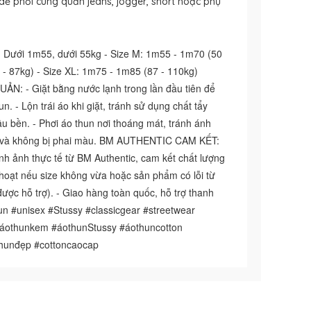
dễ phối cùng quần jeans, jogger, short hoặc phụ
Dưới 1m55, dưới 55kg - Size M: 1m55 - 1m70 (50
 - 87kg) - Size XL: 1m75 - 1m85 (87 - 110kg)
 - Giặt bằng nước lạnh trong lần đầu tiên để
n. - Lộn trái áo khi giặt, tránh sử dụng chất tẩy
lâu bền. - Phơi áo thun nơi thoáng mát, tránh ánh
ới và không bị phai màu. BM AUTHENTIC CAM KẾT:
h ảnh thực tế từ BM Authentic, cam kết chất lượng
h hoạt nếu size không vừa hoặc sản phẩm có lỗi từ
được hỗ trợ). - Giao hàng toàn quốc, hỗ trợ thanh
n #unisex #Stussy #classicgear #streetwear
áothunkem #áothunStussy #áothuncotton
thunđẹp #cottoncaocap