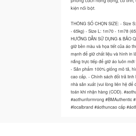
phong cách năng động, cá tính, 
kiện nổi bật.
THÔNG SỐ CHỌN SIZE: - Size S: 
- 65kg) - Size L: 1m70 - 1m78 (65
HƯỚNG DẪN SỬ DỤNG & BẢO QUẢN:
giữ bền màu và họa tiết của áo thu
mạnh để giữ chất liệu và hình in 
nắng trực tiếp để giữ áo luôn m
- Sản phẩm 100% giống mô tả, hìn
cao cấp. - Chính sách đổi trả lin
nhà sản xuất (vui lòng liên hệ để 
toán khi nhận hàng (COD). #aothu
#aothunformrong #BMAuthentic #
#localbrand #áothuncao cấp #áo