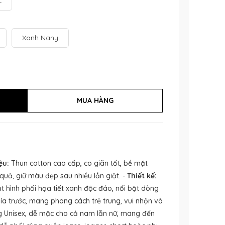
L
Xanh Nany
ệu:
Thun cotton cao cấp, co giãn tốt, bề mặt
uả, giữ màu đẹp sau nhiều lần giặt. -
Thiết kế:
t hình phối họa tiết xanh độc đáo, nổi bật dòng
a trước, mang phong cách trẻ trung, vui nhộn và
 Unisex, dễ mặc cho cả nam lẫn nữ, mang đến