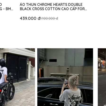
O
ÁO THUN CHROME HEARTS DOUBLE
G - BM
BLACK CROSS COTTON CAO CẤP FORM
RỘNG - BM AUTHENTIC
439.000 đ
1.100.000 đ