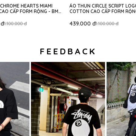
CHROME HEARTS MIAMI
ÁO THUN CIRCLE SCRIPT LOG
AO CẤP FORM RỘNG - BM
COTTON CAO CẤP FORM RỘN
IC
AUTHENTIC
 đ
439.000 đ
1.100.000 đ
1.100.000 đ
FEEDBACK