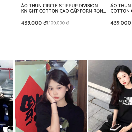
ÁO THUN CIRCLE STIRRUP DIVISION
ÁO THUN 
KNIGHT COTTON CAO CẤP FORM RỘNG
COTTON C
- BM AUTHENTIC
AUTHENT
439.000 đ
439.000
1.100.000 đ