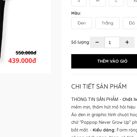
S
M
L
X
Màu:
Đen
Trắng
Đỏ
Số lượng:
CHI TIẾT SẢN PHẨM
THÔNG TIN SẢN PHẨM
-
Chất li
mềm mịn, thấm hút mồ hôi hiệu q
Áo đen in graphic hình chuột hoạ
chữ “Poppop Never Grow Up” phí
bắt mắt. -
Kiểu dáng:
Form rộng