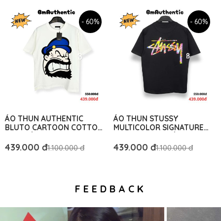
- 60%
- 60%
ÁO THUN AUTHENTIC
ÁO THUN STUSSY
BLUTO CARTOON COTTON
MULTICOLOR SIGNATURE
CAO CẤP FORM RỘNG - BM
COTTON CAO CẤP - BM
AUTHENTIC
AUTHENTIC
439.000 đ
439.000 đ
1.100.000 đ
1.100.000 đ
FEEDBACK