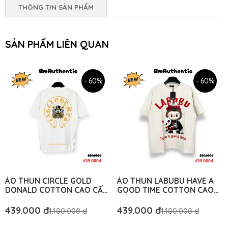
THÔNG TIN SẢN PHẨM
SẢN PHẨM LIÊN QUAN
- 60%
- 60%
ÁO THUN CIRCLE GOLD
ÁO THUN LABUBU HAVE A
DONALD COTTON CAO CẤP
GOOD TIME COTTON CAO
FORM RỘNG - BM
CẤP FORM RỘNG - BM
AUTHENTIC
AUTHENTIC
439.000 đ
439.000 đ
1.100.000 đ
1.100.000 đ