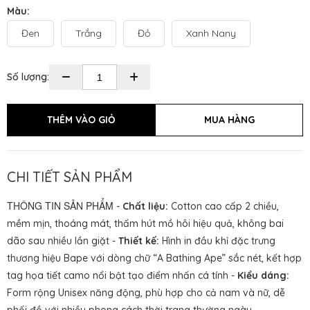
Màu:
Đen
Trắng
Đỏ
Xanh Nany
Số lượng:
CHI TIẾT SẢN PHẨM
THÔNG TIN SẢN PHẨM
-
Chất liệu:
Cotton cao cấp 2 chiều,
mềm mịn, thoáng mát, thấm hút mồ hôi hiệu quả, không bai
dão sau nhiều lần giặt -
Thiết kế:
Hình in đầu khỉ đặc trưng
thương hiệu Bape với dòng chữ “A Bathing Ape” sắc nét, kết hợp
tag họa tiết camo nổi bật tạo điểm nhấn cá tính -
Kiểu dáng:
Form rộng Unisex năng động, phù hợp cho cả nam và nữ, dễ