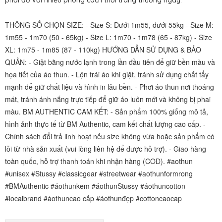
phối đồ với nhiều phong cách thời trang thường ngày.
THÔNG SỐ CHỌN SIZE: - Size S: Dưới 1m55, dưới 55kg - Size M:
1m55 - 1m70 (50 - 65kg) - Size L: 1m70 - 1m78 (65 - 87kg) - Size
XL: 1m75 - 1m85 (87 - 110kg) HƯỚNG DẪN SỬ DỤNG & BẢO
QUẢN: - Giặt bằng nước lạnh trong lần đầu tiên để giữ bền màu và
họa tiết của áo thun. - Lộn trái áo khi giặt, tránh sử dụng chất tẩy
mạnh để giữ chất liệu và hình in lâu bền. - Phơi áo thun nơi thoáng
mát, tránh ánh nắng trực tiếp để giữ áo luôn mới và không bị phai
màu. BM AUTHENTIC CAM KẾT: - Sản phẩm 100% giống mô tả,
hình ảnh thực tế từ BM Authentic, cam kết chất lượng cao cấp. -
Chính sách đổi trả linh hoạt nếu size không vừa hoặc sản phẩm có
lỗi từ nhà sản xuất (vui lòng liên hệ để được hỗ trợ). - Giao hàng
toàn quốc, hỗ trợ thanh toán khi nhận hàng (COD). #aothun
#unisex #Stussy #classicgear #streetwear #aothunformrong
#BMAuthentic #áothunkem #áothunStussy #áothuncotton
#localbrand #áothuncao cấp #áothunđẹp #cottoncaocap