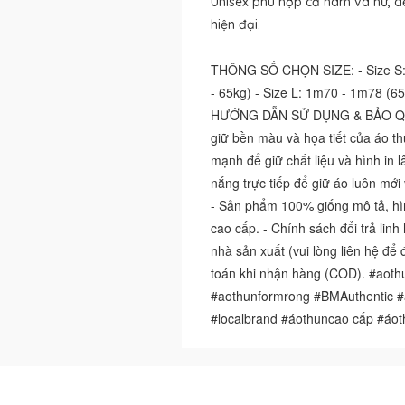
Unisex phù hợp cả nam và nữ, d
hiện đại.
THÔNG SỐ CHỌN SIZE: - Size S: 
- 65kg) - Size L: 1m70 - 1m78 (65
HƯỚNG DẪN SỬ DỤNG & BẢO QUẢN:
giữ bền màu và họa tiết của áo thu
mạnh để giữ chất liệu và hình in 
nắng trực tiếp để giữ áo luôn m
- Sản phẩm 100% giống mô tả, hìn
cao cấp. - Chính sách đổi trả lin
nhà sản xuất (vui lòng liên hệ để 
toán khi nhận hàng (COD). #aothu
#aothunformrong #BMAuthentic #
#localbrand #áothuncao cấp #áo