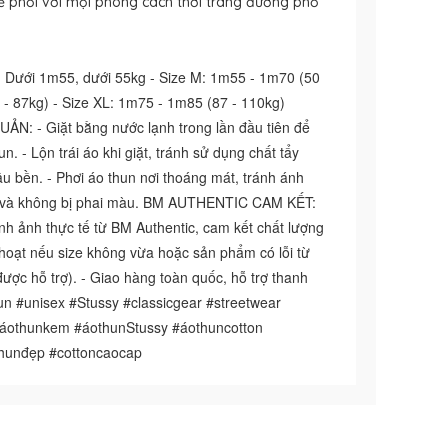
ễ phối với mọi phong cách thời trang đường phố
Dưới 1m55, dưới 55kg - Size M: 1m55 - 1m70 (50
 - 87kg) - Size XL: 1m75 - 1m85 (87 - 110kg)
 - Giặt bằng nước lạnh trong lần đầu tiên để
n. - Lộn trái áo khi giặt, tránh sử dụng chất tẩy
lâu bền. - Phơi áo thun nơi thoáng mát, tránh ánh
ới và không bị phai màu. BM AUTHENTIC CAM KẾT:
h ảnh thực tế từ BM Authentic, cam kết chất lượng
h hoạt nếu size không vừa hoặc sản phẩm có lỗi từ
được hỗ trợ). - Giao hàng toàn quốc, hỗ trợ thanh
n #unisex #Stussy #classicgear #streetwear
áothunkem #áothunStussy #áothuncotton
thunđẹp #cottoncaocap