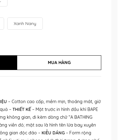
L
Xanh Nany
IỆU
– Cotton cao cấp, mềm mịn, thoáng mát, giữ
 quả –
THIẾT KẾ
– Mặt trước in hình đầu khỉ BAPE
ứng không gian, đi kèm dòng chữ “A BATHING
ng viền đỏ; mặt sau là hình tên lửa bay xuyên
không gian độc đáo –
KIỂU DÁNG
– Form rộng