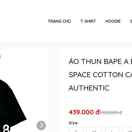
TRANG CHỦ
T-SHIRT
HOODIE
ÁO THUN BAPE A 
SPACE COTTON C
AUTHENTIC
439.000 đ
1.100.000 đ
Size: