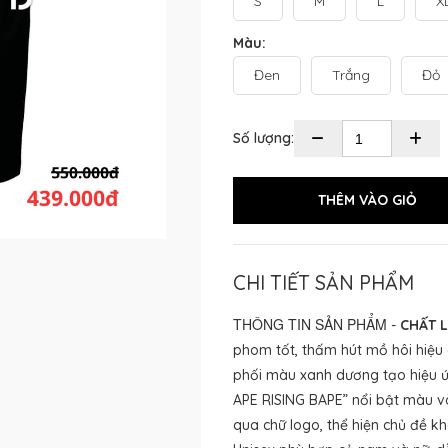
S
M
L
X
Màu:
Đen
Trắng
Đỏ
Số lượng:
CHI TIẾT SẢN PHẨM
THÔNG TIN SẢN PHẨM
-
CHẤT L
phom tốt, thấm hút mồ hôi hiệu
phối màu xanh dương tạo hiệu 
APE RISING BAPE” nổi bật màu và
qua chữ logo, thể hiện chủ đề 