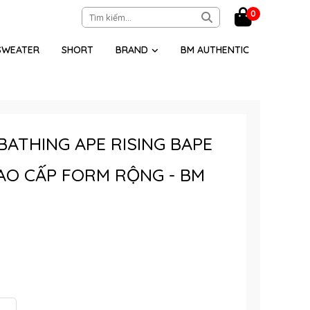
0
SWEATER
SHORT
BRAND
BM AUTHENTIC
BATHING APE RISING BAPE
AO CẤP FORM RỘNG - BM