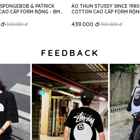
SPONGEBOB & PATRICK
ÁO THUN STUSSY SINCE 1980
AO CẤP FORM RỘNG - BM
COTTON CAO CẤP FORM RỘN
IC
AUTHENTIC
 đ
439.000 đ
1.100.000 đ
1.100.000 đ
FEEDBACK