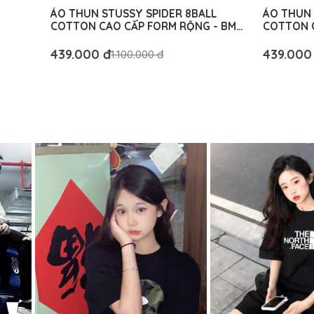
ÁO THUN STUSSY SPIDER 8BALL
ÁO THUN 
COTTON CAO CẤP FORM RỘNG - BM
COTTON C
AUTHENTIC
AUTHENT
439.000 đ
439.000
1.100.000 đ