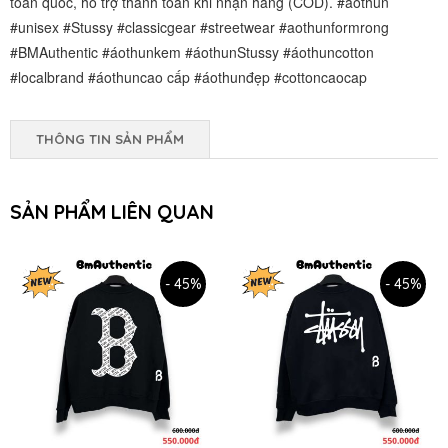
toàn quốc, hỗ trợ thanh toán khi nhận hàng (COD). #aothun
#unisex #Stussy #classicgear #streetwear #aothunformrong
#BMAuthentic #áothunkem #áothunStussy #áothuncotton
#localbrand #áothuncao cấp #áothunđẹp #cottoncaocap
THÔNG TIN SẢN PHẨM
SẢN PHẨM LIÊN QUAN
- 45%
- 45%