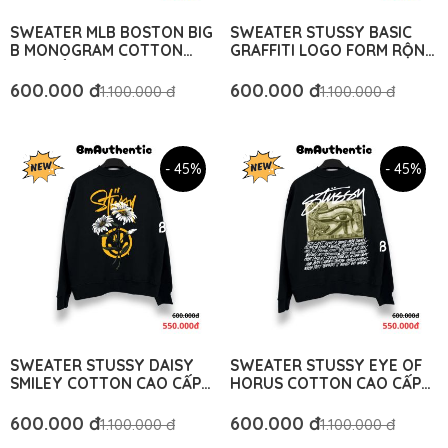
SWEATER MLB BOSTON BIG
SWEATER STUSSY BASIC
B MONOGRAM COTTON
GRAFFITI LOGO FORM RỘNG
CAO CẤP FORM RỘNG - BM
- BM AUTHENTIC
AUTHENTIC
600.000 đ
600.000 đ
1.100.000 đ
1.100.000 đ
- 45%
- 45%
SWEATER STUSSY DAISY
SWEATER STUSSY EYE OF
SMILEY COTTON CAO CẤP
HORUS COTTON CAO CẤP
FORM RỘNG - BM
FORM RỘNG - BM
AUTHENTIC
AUTHENTIC
600.000 đ
600.000 đ
1.100.000 đ
1.100.000 đ