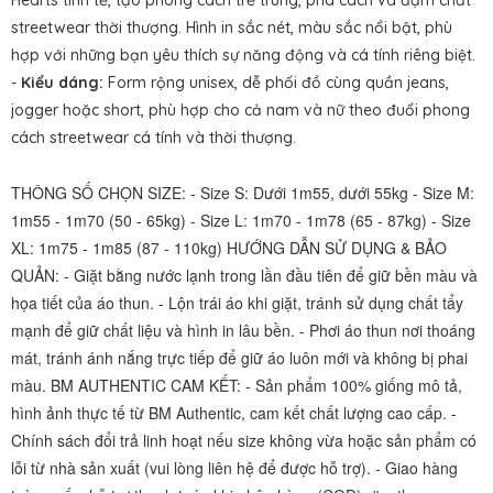
Hearts tinh tế, tạo phong cách trẻ trung, phá cách và đậm chất
streetwear thời thượng. Hình in sắc nét, màu sắc nổi bật, phù
hợp với những bạn yêu thích sự năng động và cá tính riêng biệt.
-
Kiểu dáng:
Form rộng unisex, dễ phối đồ cùng quần jeans,
jogger hoặc short, phù hợp cho cả nam và nữ theo đuổi phong
cách streetwear cá tính và thời thượng.
THÔNG SỐ CHỌN SIZE: - Size S: Dưới 1m55, dưới 55kg - Size M:
1m55 - 1m70 (50 - 65kg) - Size L: 1m70 - 1m78 (65 - 87kg) - Size
XL: 1m75 - 1m85 (87 - 110kg) HƯỚNG DẪN SỬ DỤNG & BẢO
QUẢN: - Giặt bằng nước lạnh trong lần đầu tiên để giữ bền màu và
họa tiết của áo thun. - Lộn trái áo khi giặt, tránh sử dụng chất tẩy
mạnh để giữ chất liệu và hình in lâu bền. - Phơi áo thun nơi thoáng
mát, tránh ánh nắng trực tiếp để giữ áo luôn mới và không bị phai
màu. BM AUTHENTIC CAM KẾT: - Sản phẩm 100% giống mô tả,
hình ảnh thực tế từ BM Authentic, cam kết chất lượng cao cấp. -
Chính sách đổi trả linh hoạt nếu size không vừa hoặc sản phẩm có
lỗi từ nhà sản xuất (vui lòng liên hệ để được hỗ trợ). - Giao hàng