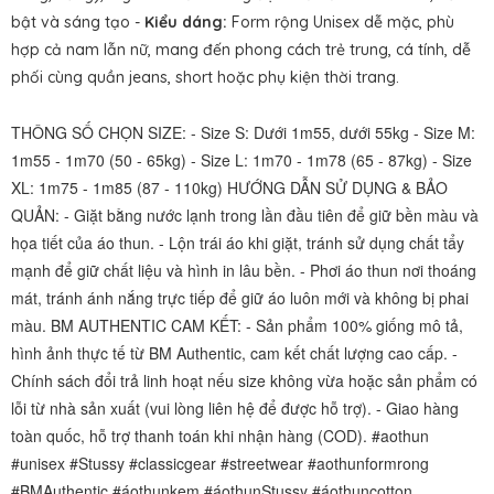
bật và sáng tạo -
Kiểu dáng:
Form rộng Unisex dễ mặc, phù
hợp cả nam lẫn nữ, mang đến phong cách trẻ trung, cá tính, dễ
phối cùng quần jeans, short hoặc phụ kiện thời trang.
THÔNG SỐ CHỌN SIZE: - Size S: Dưới 1m55, dưới 55kg - Size M:
1m55 - 1m70 (50 - 65kg) - Size L: 1m70 - 1m78 (65 - 87kg) - Size
XL: 1m75 - 1m85 (87 - 110kg) HƯỚNG DẪN SỬ DỤNG & BẢO
QUẢN: - Giặt bằng nước lạnh trong lần đầu tiên để giữ bền màu và
họa tiết của áo thun. - Lộn trái áo khi giặt, tránh sử dụng chất tẩy
mạnh để giữ chất liệu và hình in lâu bền. - Phơi áo thun nơi thoáng
mát, tránh ánh nắng trực tiếp để giữ áo luôn mới và không bị phai
màu. BM AUTHENTIC CAM KẾT: - Sản phẩm 100% giống mô tả,
hình ảnh thực tế từ BM Authentic, cam kết chất lượng cao cấp. -
Chính sách đổi trả linh hoạt nếu size không vừa hoặc sản phẩm có
lỗi từ nhà sản xuất (vui lòng liên hệ để được hỗ trợ). - Giao hàng
toàn quốc, hỗ trợ thanh toán khi nhận hàng (COD). #aothun
#unisex #Stussy #classicgear #streetwear #aothunformrong
#BMAuthentic #áothunkem #áothunStussy #áothuncotton