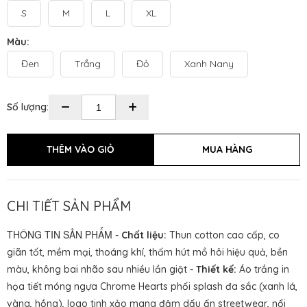
S
M
L
XL
Màu:
Đen
Trắng
Đỏ
Xanh Nany
Số lượng:
CHI TIẾT SẢN PHẨM
THÔNG TIN SẢN PHẨM
-
Chất liệu:
Thun cotton cao cấp, co
giãn tốt, mềm mại, thoáng khí, thấm hút mồ hôi hiệu quả, bền
màu, không bai nhão sau nhiều lần giặt -
Thiết kế:
Áo trắng in
họa tiết móng ngựa Chrome Hearts phối splash đa sắc (xanh lá,
vàng, hồng), logo tinh xảo mang đậm dấu ấn streetwear, nổi