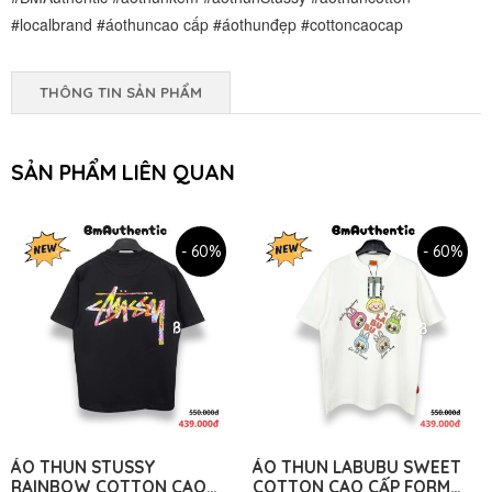
#localbrand #áothuncao cấp #áothunđẹp #cottoncaocap
THÔNG TIN SẢN PHẨM
SẢN PHẨM LIÊN QUAN
- 60%
- 60%
ÁO THUN STUSSY
ÁO THUN LABUBU SWEET
RAINBOW COTTON CAO
COTTON CAO CẤP FORM