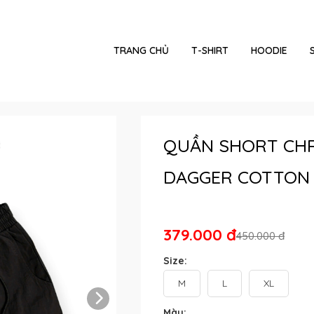
TRANG CHỦ
T-SHIRT
HOODIE
QUẦN SHORT CHR
DAGGER COTTON 
379.000 đ
450.000 đ
Size:
M
L
XL
Màu: