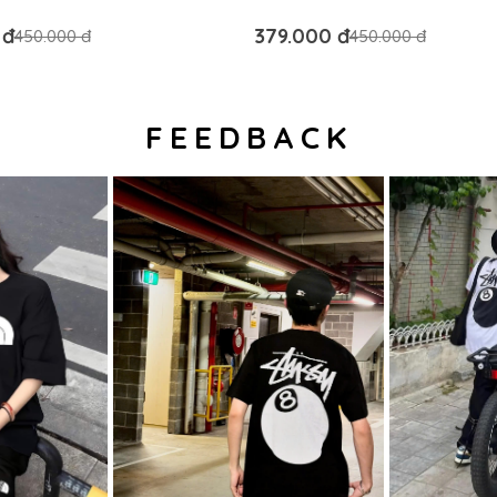
AUTHENTIC
 đ
379.000 đ
450.000 đ
450.000 đ
FEEDBACK