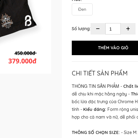
Đen
Số lượng:
CHI TIẾT SẢN PHẨM
THÔNG TIN SẢN PHẨM
-
Chất li
dễ chịu khi mặc hằng ngày -
Thi
bốc lửa đặc trưng của Chrome H
tính -
Kiểu dáng:
Form rộng unise
hợp cho cả nam và nữ, dễ phối 
THÔNG SỐ CHỌN SIZE:
- Size M