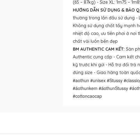
(65 – 87kg) - Size XL: 1m75 – 1m8
HƯỚNG DẪN SỬ DỤNG & BẢO Q
thường trong lần đầu sử dụng - L
Không sử dụng chất tẩy mạnh h
nhiệt độ cao, ưu tiên phơi ở nơ
chất vải luôn bền đẹp
BM AUTHENTIC CAM KẾT:
Sản ph
Authentic cung cấp - Cam kết ch
kỹ trước khi gửi - Hỗ trợ đổi tr
đúng size - Giao hàng toàn quốc
#aothun #unisex #Stussy #classi
#áothunkem #áothunStussy #áoth
#cottoncaocap