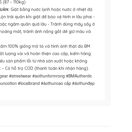
5 (87 – 110kg)
UẢN:
Giặt bằng nước lạnh hoặc nước ở nhiệt độ
ộn trái quần khi giặt để bảo vệ hình in lâu phai -
oặc ngâm quần quá lâu - Tránh dùng máy sấy ở
i thoáng mát, tránh ánh nắng gắt để giữ màu và
ẩm 100% giống mô tả và hình ảnh thật do BM
ất lượng vải và hoàn thiện cao cấp, kiểm hàng
ả nếu sản phẩm lỗi từ nhà sản xuất hoặc không
 – Có hỗ trợ COD (thanh toán khi nhận hàng).
cgear #streetwear #aothunformrong #BMAuthentic
uncotton #localbrand #áothuncao cấp #áothunđẹp