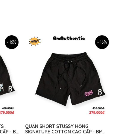
- 16%
- 16%
TS
QUẦN SHORT STUSSY HỒNG
CẤP - BM
SIGNATURE COTTON CAO CẤP - BM