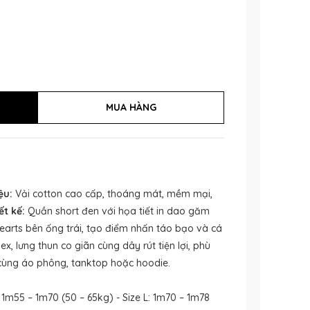
ệu:
Vải cotton cao cấp, thoáng mát, mềm mại,
ết kế:
Quần short đen với họa tiết in dao găm
earts bên ống trái, tạo điểm nhấn táo bạo và cá
x, lưng thun co giãn cùng dây rút tiện lợi, phù
cùng áo phông, tanktop hoặc hoodie.
: 1m55 – 1m70 (50 – 65kg) - Size L: 1m70 – 1m78