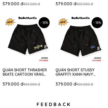
AUTHENTIC
379.000 đ
379.000 đ
450.000 đ
450.000 đ
- 16%
- 16%
QUẦN SHORT THRASHER
QUẦN SHORT STUSSY
SKATE CARTOON VÀNG
GRAFFITI XANH NAVY
COTTON CAO CẤP - BM
COTTON CAO CẤP - BM
AUTHENTIC
AUTHENTIC
379.000 đ
379.000 đ
450.000 đ
450.000 đ
FEEDBACK