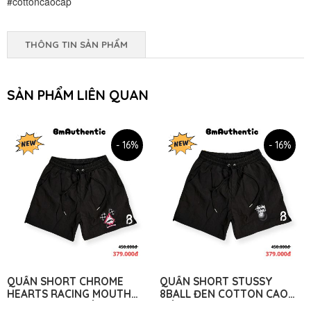
#cottoncaocap
THÔNG TIN SẢN PHẨM
SẢN PHẨM LIÊN QUAN
- 16%
- 16%
QUẦN SHORT CHROME
QUẦN SHORT STUSSY
HEARTS RACING MOUTH
8BALL ĐEN COTTON CAO
COTTON CAO CẤP - BM
CẤP - BM AUTHENTIC