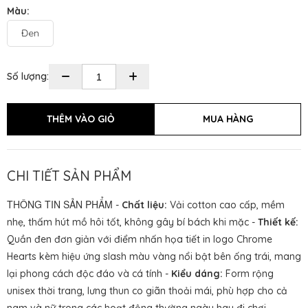
Màu:
Đen
Số lượng:
CHI TIẾT SẢN PHẨM
THÔNG TIN SẢN PHẨM
-
Chất liệu:
Vải cotton cao cấp, mềm
nhẹ, thấm hút mồ hôi tốt, không gây bí bách khi mặc -
Thiết kế:
Quần đen đơn giản với điểm nhấn họa tiết in logo Chrome
Hearts kèm hiệu ứng slash màu vàng nổi bật bên ống trái, mang
lại phong cách độc đáo và cá tính -
Kiểu dáng:
Form rộng
unisex thời trang, lưng thun co giãn thoải mái, phù hợp cho cả