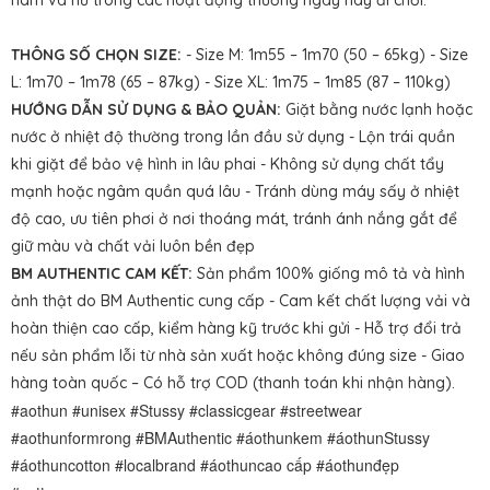
nam và nữ trong các hoạt động thường ngày hay đi chơi.
THÔNG SỐ CHỌN SIZE:
- Size M: 1m55 – 1m70 (50 – 65kg) - Size
L: 1m70 – 1m78 (65 – 87kg) - Size XL: 1m75 – 1m85 (87 – 110kg)
HƯỚNG DẪN SỬ DỤNG & BẢO QUẢN:
Giặt bằng nước lạnh hoặc
nước ở nhiệt độ thường trong lần đầu sử dụng - Lộn trái quần
khi giặt để bảo vệ hình in lâu phai - Không sử dụng chất tẩy
mạnh hoặc ngâm quần quá lâu - Tránh dùng máy sấy ở nhiệt
độ cao, ưu tiên phơi ở nơi thoáng mát, tránh ánh nắng gắt để
giữ màu và chất vải luôn bền đẹp
BM AUTHENTIC CAM KẾT:
Sản phẩm 100% giống mô tả và hình
ảnh thật do BM Authentic cung cấp - Cam kết chất lượng vải và
hoàn thiện cao cấp, kiểm hàng kỹ trước khi gửi - Hỗ trợ đổi trả
nếu sản phẩm lỗi từ nhà sản xuất hoặc không đúng size - Giao
hàng toàn quốc – Có hỗ trợ COD (thanh toán khi nhận hàng).
#aothun #unisex #Stussy #classicgear #streetwear
#aothunformrong #BMAuthentic #áothunkem #áothunStussy
#áothuncotton #localbrand #áothuncao cấp #áothunđẹp