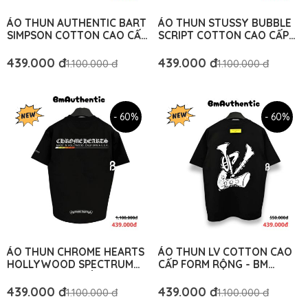
ÁO THUN AUTHENTIC BART
ÁO THUN STUSSY BUBBLE
SIMPSON COTTON CAO CẤP
SCRIPT COTTON CAO CẤP
FORM RỘNG - BM
FORM RỘNG - BM
AUTHENTIC
AUTHENTIC
439.000 đ
439.000 đ
1.100.000 đ
1.100.000 đ
- 60%
- 60%
ÁO THUN CHROME HEARTS
ÁO THUN LV COTTON CAO
HOLLYWOOD SPECTRUM
CẤP FORM RỘNG - BM
COTTON CAO CẤP FORM
AUTHENTIC
RỘNG – BM AUTHENTIC
439.000 đ
439.000 đ
1.100.000 đ
1.100.000 đ