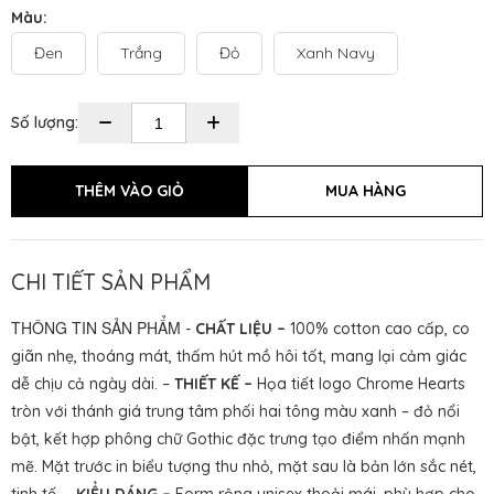
Màu:
Đen
Trắng
Đỏ
Xanh Navy
Số lượng:
CHI TIẾT SẢN PHẨM
THÔNG TIN SẢN PHẨM
-
CHẤT LIỆU –
100% cotton cao cấp, co
giãn nhẹ, thoáng mát, thấm hút mồ hôi tốt, mang lại cảm giác
dễ chịu cả ngày dài. –
THIẾT KẾ –
Họa tiết logo Chrome Hearts
tròn với thánh giá trung tâm phối hai tông màu xanh – đỏ nổi
bật, kết hợp phông chữ Gothic đặc trưng tạo điểm nhấn mạnh
mẽ. Mặt trước in biểu tượng thu nhỏ, mặt sau là bản lớn sắc nét,