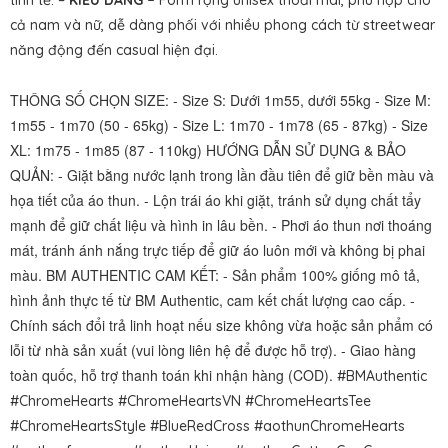
tinh tế. –
KIỂU DÁNG –
Form rộng unisex thoải mái, phù hợp cho
cả nam và nữ, dễ dàng phối với nhiều phong cách từ streetwear
năng động đến casual hiện đại.
THÔNG SỐ CHỌN SIZE: - Size S: Dưới 1m55, dưới 55kg - Size M:
1m55 - 1m70 (50 - 65kg) - Size L: 1m70 - 1m78 (65 - 87kg) - Size
XL: 1m75 - 1m85 (87 - 110kg) HƯỚNG DẪN SỬ DỤNG & BẢO
QUẢN: - Giặt bằng nước lạnh trong lần đầu tiên để giữ bền màu và
họa tiết của áo thun. - Lộn trái áo khi giặt, tránh sử dụng chất tẩy
mạnh để giữ chất liệu và hình in lâu bền. - Phơi áo thun nơi thoáng
mát, tránh ánh nắng trực tiếp để giữ áo luôn mới và không bị phai
màu. BM AUTHENTIC CAM KẾT: - Sản phẩm 100% giống mô tả,
hình ảnh thực tế từ BM Authentic, cam kết chất lượng cao cấp. -
Chính sách đổi trả linh hoạt nếu size không vừa hoặc sản phẩm có
lỗi từ nhà sản xuất (vui lòng liên hệ để được hỗ trợ). - Giao hàng
toàn quốc, hỗ trợ thanh toán khi nhận hàng (COD).
#BMAuthentic
#ChromeHearts #ChromeHeartsVN #ChromeHeartsTee
#ChromeHeartsStyle #BlueRedCross #aothunChromeHearts