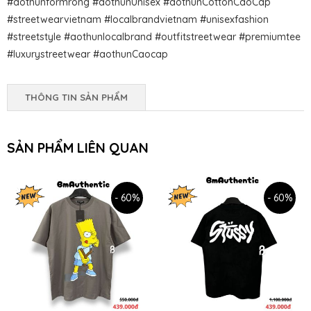
#aothunformrong #aothunUnisex #aothunCottonCaoCap
#streetwearvietnam #localbrandvietnam #unisexfashion
#streetstyle #aothunlocalbrand #outfitstreetwear #premiumtee
#luxurystreetwear #aothunCaocap
THÔNG TIN SẢN PHẨM
SẢN PHẨM LIÊN QUAN
- 60%
- 60%