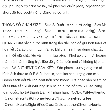
cách streetwear cao cấp. –
KIỂU DÁNG –
Form rộng unisex hiện
đại, phù hợp cả nam và nữ, dễ phối với quần jean, jogger hoặc
short để tạo outfit năng động và cá tính.
THÔNG SỐ CHỌN SIZE: - Size S: Dưới 1m55, dưới 55kg - Size M:
1m55 - 1m70 (50 - 65kg) - Size L: 1m70 - 1m78 (65 - 87kg) - Size
XL: 1m75 - 1m85 (87 - 110kg) HƯỚNG DẪN SỬ DỤNG & BẢO
QUẢN: - Giặt bằng nước lạnh trong lần đầu tiên để giữ bền màu và
họa tiết của áo thun. - Lộn trái áo khi giặt, tránh sử dụng chất tẩy
mạnh để giữ chất liệu và hình in lâu bền. - Phơi áo thun nơi thoáng
mát, tránh ánh nắng trực tiếp để giữ áo luôn mới và không bị phai
màu. BM AUTHENTIC CAM KẾT: - Sản phẩm 100% giống mô tả,
hình ảnh thực tế từ BM Authentic, cam kết chất lượng cao cấp. -
Chính sách đổi trả linh hoạt nếu size không vừa hoặc sản phẩm có
lỗi từ nhà sản xuất (vui lòng liên hệ để được hỗ trợ). - Giao hàng
toàn quốc, hỗ trợ thanh toán khi nhận hàng (COD).
#BMAuthentic
#ChromeHearts #ChromeHeartsVN #ChromeHeartsTee
#ChromeHeartsStyle #RedCrossCircle #aothunChromeHearts