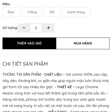
Màu:
Đen
Trắng
Đỏ
Xanh Navy
Số lượng:
CHI TIẾT SẢN PHẨM
THÔNG TIN SẢN PHẨM
-
CHẤT LIỆU –
Vải cotton 100% cao cấp,
dày dặn, thoáng khí, co giãn nhẹ giúp người mặc luôn thoải mái,
giữ form tốt sau nhiều lần giặt. –
THIẾT KẾ –
Logo Chrome
Hearts vòng tròn với họa tiết thánh giá trung tâm phối sắc đỏ –
trắng nổi bật, phông chữ Gothic đặc trưng tạo cảm giác mạnh
mẽ và sang trọng. In sắc nét cả mặt trước và sau, tôn lên phong