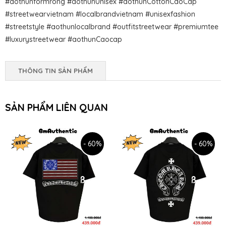
#aothunformrong #aothunUnisex #aothunCottonCaoCap
#streetwearvietnam #localbrandvietnam #unisexfashion
#streetstyle #aothunlocalbrand #outfitstreetwear #premiumtee
#luxurystreetwear #aothunCaocap
THÔNG TIN SẢN PHẨM
SẢN PHẨM LIÊN QUAN
- 60%
- 60%