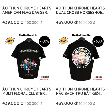
ÁO THUN CHROME HEARTS
ÁO THUN CHROME HEARTS
AMERICAN FLAG DAGGER
DUAL CROSS HORSESHOE
COTTON CAO CẤP FORM
EDITION COTTON CAO CẤP
RỘNG – BM AUTHENTIC
FORM RỘNG – BM
439.000 đ
439.000 đ
1.100.000 đ
1.100.000 đ
AUTHENTIC
- 60%
- 60%
ÁO THUN CHROME HEARTS
ÁO THUN CHROME HEARTS
MULTI FLORAL CLUSTER
HẮC BẠCH TRƯ BÁT GIỚI
COTTON CAO CẤP FORM
CARTOON COTTON CAO
RỘNG - BM AUTHENTIC
CẤP FORM RỘNG - BM
439.000 đ
439.000 đ
1.100.000 đ
1.100.000 đ
AUTHENTIC