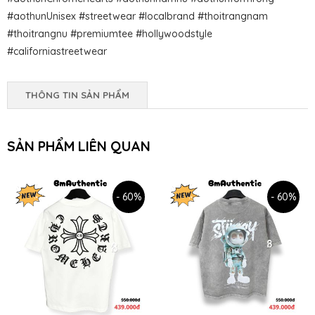
#aothunUnisex #streetwear #localbrand #thoitrangnam
#thoitrangnu #premiumtee #hollywoodstyle
#californiastreetwear
THÔNG TIN SẢN PHẨM
SẢN PHẨM LIÊN QUAN
- 60%
- 60%