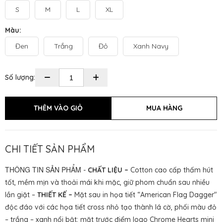
S
M
L
XL
Màu:
Đen
Trắng
Đỏ
Xanh Navy
Số lượng:
CHI TIẾT SẢN PHẨM
THÔNG TIN SẢN PHẨM
-
CHẤT LIỆU –
Cotton cao cấp thấm hút
tốt, mềm mịn và thoải mái khi mặc, giữ phom chuẩn sau nhiều
lần giặt –
THIẾT KẾ –
Mặt sau in họa tiết “American Flag Dagger"
độc đáo với các họa tiết cross nhỏ tạo thành lá cờ, phối màu đỏ
– trắng – xanh nổi bật; mặt trước điểm logo Chrome Hearts mini