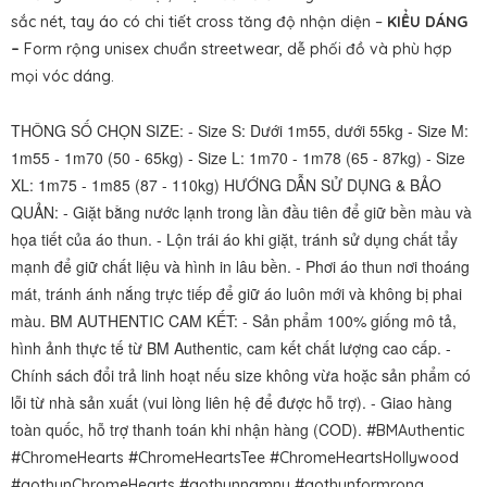
sắc nét, tay áo có chi tiết cross tăng độ nhận diện –
KIỂU DÁNG
–
Form rộng unisex chuẩn streetwear, dễ phối đồ và phù hợp
mọi vóc dáng.
THÔNG SỐ CHỌN SIZE: - Size S: Dưới 1m55, dưới 55kg - Size M:
1m55 - 1m70 (50 - 65kg) - Size L: 1m70 - 1m78 (65 - 87kg) - Size
XL: 1m75 - 1m85 (87 - 110kg) HƯỚNG DẪN SỬ DỤNG & BẢO
QUẢN: - Giặt bằng nước lạnh trong lần đầu tiên để giữ bền màu và
họa tiết của áo thun. - Lộn trái áo khi giặt, tránh sử dụng chất tẩy
mạnh để giữ chất liệu và hình in lâu bền. - Phơi áo thun nơi thoáng
mát, tránh ánh nắng trực tiếp để giữ áo luôn mới và không bị phai
màu. BM AUTHENTIC CAM KẾT: - Sản phẩm 100% giống mô tả,
hình ảnh thực tế từ BM Authentic, cam kết chất lượng cao cấp. -
Chính sách đổi trả linh hoạt nếu size không vừa hoặc sản phẩm có
lỗi từ nhà sản xuất (vui lòng liên hệ để được hỗ trợ). - Giao hàng
toàn quốc, hỗ trợ thanh toán khi nhận hàng (COD).
#BMAuthentic
#ChromeHearts #ChromeHeartsTee #ChromeHeartsHollywood
#aothunChromeHearts #aothunnamnu #aothunformrong