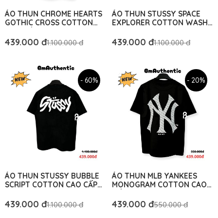
ÁO THUN CHROME HEARTS
ÁO THUN STUSSY SPACE
GOTHIC CROSS COTTON
EXPLORER COTTON WASH
CAO CẤP FORM RỘNG - BM
FORM RỘNG - BM
AUTHENTIC
AUTHENTIC
439.000 đ
439.000 đ
1.100.000 đ
1.100.000 đ
- 60%
- 20%
ÁO THUN STUSSY BUBBLE
ÁO THUN MLB YANKEES
SCRIPT COTTON CAO CẤP
MONOGRAM COTTON CAO
FORM RỘNG - BM
CẤP FORM RỘNG - BM
AUTHENTIC
AUTHENTIC
439.000 đ
439.000 đ
1.100.000 đ
550.000 đ