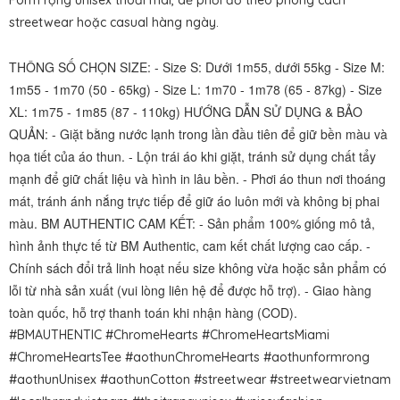
Form rộng unisex thoải mái, dễ phối đồ theo phong cách
streetwear hoặc casual hàng ngày.
THÔNG SỐ CHỌN SIZE: - Size S: Dưới 1m55, dưới 55kg - Size M:
1m55 - 1m70 (50 - 65kg) - Size L: 1m70 - 1m78 (65 - 87kg) - Size
XL: 1m75 - 1m85 (87 - 110kg) HƯỚNG DẪN SỬ DỤNG & BẢO
QUẢN: - Giặt bằng nước lạnh trong lần đầu tiên để giữ bền màu và
họa tiết của áo thun. - Lộn trái áo khi giặt, tránh sử dụng chất tẩy
mạnh để giữ chất liệu và hình in lâu bền. - Phơi áo thun nơi thoáng
mát, tránh ánh nắng trực tiếp để giữ áo luôn mới và không bị phai
màu. BM AUTHENTIC CAM KẾT: - Sản phẩm 100% giống mô tả,
hình ảnh thực tế từ BM Authentic, cam kết chất lượng cao cấp. -
Chính sách đổi trả linh hoạt nếu size không vừa hoặc sản phẩm có
lỗi từ nhà sản xuất (vui lòng liên hệ để được hỗ trợ). - Giao hàng
toàn quốc, hỗ trợ thanh toán khi nhận hàng (COD).
#BMAUTHENTIC #ChromeHearts #ChromeHeartsMiami
#ChromeHeartsTee #aothunChromeHearts #aothunformrong
#aothunUnisex #aothunCotton #streetwear #streetwearvietnam