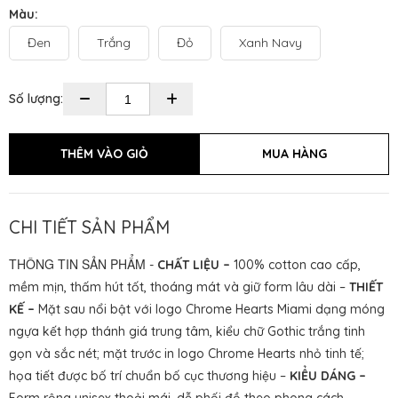
Màu:
Đen
Trắng
Đỏ
Xanh Navy
Số lượng:
CHI TIẾT SẢN PHẨM
THÔNG TIN SẢN PHẨM
-
CHẤT LIỆU –
100% cotton cao cấp,
mềm mịn, thấm hút tốt, thoáng mát và giữ form lâu dài –
THIẾT
KẾ –
Mặt sau nổi bật với logo Chrome Hearts Miami dạng móng
ngựa kết hợp thánh giá trung tâm, kiểu chữ Gothic trắng tinh
gọn và sắc nét; mặt trước in logo Chrome Hearts nhỏ tinh tế;
họa tiết được bố trí chuẩn bố cục thương hiệu –
KIỂU DÁNG –