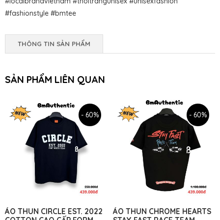
#localbrandvietnam #thoitrangunisex #unisexfashion
#fashionstyle #bmtee
THÔNG TIN SẢN PHẨM
SẢN PHẨM LIÊN QUAN
- 60%
- 60%
ÁO THUN CIRCLE EST. 2022
ÁO THUN CHROME HEARTS