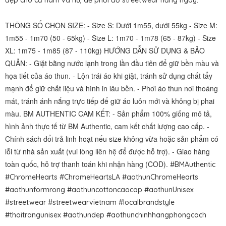
đẹp cho cả nam và nữ, dễ phối đồ streetwear hằng ngày.
THÔNG SỐ CHỌN SIZE: - Size S: Dưới 1m55, dưới 55kg - Size M:
1m55 - 1m70 (50 - 65kg) - Size L: 1m70 - 1m78 (65 - 87kg) - Size
XL: 1m75 - 1m85 (87 - 110kg) HƯỚNG DẪN SỬ DỤNG & BẢO
QUẢN: - Giặt bằng nước lạnh trong lần đầu tiên để giữ bền màu và
họa tiết của áo thun. - Lộn trái áo khi giặt, tránh sử dụng chất tẩy
mạnh để giữ chất liệu và hình in lâu bền. - Phơi áo thun nơi thoáng
mát, tránh ánh nắng trực tiếp để giữ áo luôn mới và không bị phai
màu. BM AUTHENTIC CAM KẾT: - Sản phẩm 100% giống mô tả,
hình ảnh thực tế từ BM Authentic, cam kết chất lượng cao cấp. -
Chính sách đổi trả linh hoạt nếu size không vừa hoặc sản phẩm có
lỗi từ nhà sản xuất (vui lòng liên hệ để được hỗ trợ). - Giao hàng
toàn quốc, hỗ trợ thanh toán khi nhận hàng (COD).
#BMAuthentic
#ChromeHearts #ChromeHeartsLA #aothunChromeHearts
#aothunformrong #aothuncottoncaocap #aothunUnisex
#streetwear #streetwearvietnam #localbrandstyle
#thoitrangunisex #aothundep #aothunchinhhangphongcach