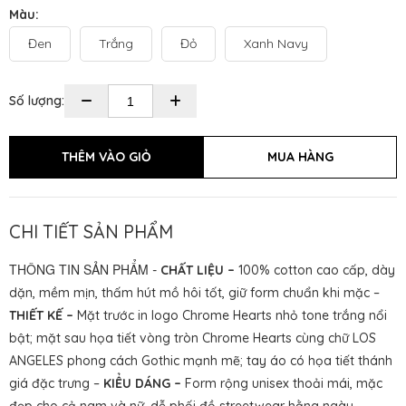
Màu:
Đen
Trắng
Đỏ
Xanh Navy
Số lượng:
CHI TIẾT SẢN PHẨM
THÔNG TIN SẢN PHẨM
-
CHẤT LIỆU –
100% cotton cao cấp, dày
dặn, mềm mịn, thấm hút mồ hôi tốt, giữ form chuẩn khi mặc –
THIẾT KẾ –
Mặt trước in logo Chrome Hearts nhỏ tone trắng nổi
bật; mặt sau họa tiết vòng tròn Chrome Hearts cùng chữ LOS
ANGELES phong cách Gothic mạnh mẽ; tay áo có họa tiết thánh
giá đặc trưng –
KIỂU DÁNG –
Form rộng unisex thoải mái, mặc