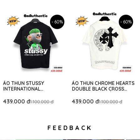
- 60%
- 60%
ÁO THUN STUSSY
ÁO THUN CHROME HEARTS
INTERNATIONAL
DOUBLE BLACK CROSS
WORLDWIDE TRIBE
COTTON CAO CẤP FORM
COTTON CAO CẤP FORM
RỘNG - BM AUTHENTIC
439.000 đ
439.000 đ
1.100.000 đ
1.100.000 đ
RỘNG - BM AUTHENTIC
FEEDBACK