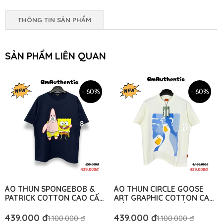
THÔNG TIN SẢN PHẨM
SẢN PHẨM LIÊN QUAN
- 60%
- 60%
ÁO THUN SPONGEBOB &
ÁO THUN CIRCLE GOOSE
PATRICK COTTON CAO CẤP
ART GRAPHIC COTTON CAO
FORM RỘNG - BM
CẤP FORM RỘNG MÀU
AUTHENTIC
TRẮNG – BM AUTHENTIC
439.000 đ
439.000 đ
1.100.000 đ
1.100.000 đ