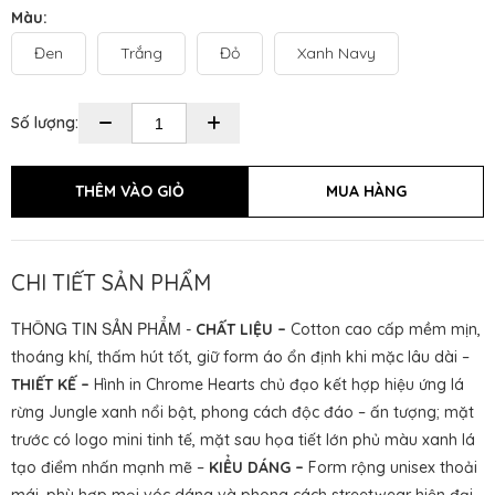
Màu:
Đen
Trắng
Đỏ
Xanh Navy
Số lượng:
CHI TIẾT SẢN PHẨM
THÔNG TIN SẢN PHẨM
-
CHẤT LIỆU –
Cotton cao cấp mềm mịn,
thoáng khí, thấm hút tốt, giữ form áo ổn định khi mặc lâu dài –
THIẾT KẾ –
Hình in Chrome Hearts chủ đạo kết hợp hiệu ứng lá
rừng Jungle xanh nổi bật, phong cách độc đáo – ấn tượng; mặt
trước có logo mini tinh tế, mặt sau họa tiết lớn phủ màu xanh lá
tạo điểm nhấn mạnh mẽ –
KIỂU DÁNG –
Form rộng unisex thoải