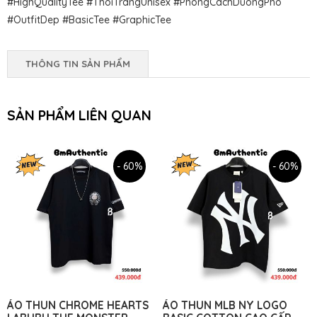
#HighQualityTee #ThoiTrangUnisex #PhongCachDuongPho
#OutfitDep #BasicTee #GraphicTee
THÔNG TIN SẢN PHẨM
SẢN PHẨM LIÊN QUAN
- 60%
- 60%
ÁO THUN CHROME HEARTS
ÁO THUN MLB NY LOGO