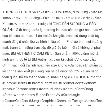
mái, phù hợp mọi vóc dáng và phong cách streetwear hiện đại.
THÔNG SỐ CHỌN SIZE: - Size S: Dưới 1m55, dưới 55kg - Size M:
1m55 - 1m70 (50 - 65kg) - Size L: 1m70 - 1m78 (65 - 87kg) - Size
XL: 1m75 - 1m85 (87 - 110kg) HƯỚNG DẪN SỬ DỤNG & BẢO
QUẢN: - Giặt bằng nước lạnh trong lần đầu tiên để giữ bền màu và
họa tiết của áo thun. - Lộn trái áo khi giặt, tránh sử dụng chất tẩy
mạnh để giữ chất liệu và hình in lâu bền. - Phơi áo thun nơi thoáng
mát, tránh ánh nắng trực tiếp để giữ áo luôn mới và không bị phai
màu. BM AUTHENTIC CAM KẾT: - Sản phẩm 100% giống mô tả,
hình ảnh thực tế từ BM Authentic, cam kết chất lượng cao cấp. -
Chính sách đổi trả linh hoạt nếu size không vừa hoặc sản phẩm có
lỗi từ nhà sản xuất (vui lòng liên hệ để được hỗ trợ). - Giao hàng
toàn quốc, hỗ trợ thanh toán khi nhận hàng (COD).
#BMAuthentic
#ChromeHearts #ChromeHeartsTee #ChromeHeartsVietnam
#aothunChromeHearts #aothunUnisex #aothunFormRong
#StreetwearVietnam #LocalBrandVN #Streetstyle
#CottonCaoCap #JungleGraphic #GreenLeafDesign #UnisexTee