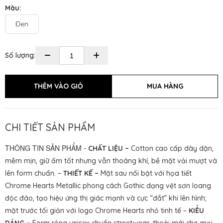
Màu:
Đen
Số lượng:
CHI TIẾT SẢN PHẨM
THÔNG TIN SẢN PHẨM
-
CHẤT LIỆU –
Cotton cao cấp dày dặn,
mềm mịn, giữ ấm tốt nhưng vẫn thoáng khí, bề mặt vải mượt và
lên form chuẩn. –
THIẾT KẾ –
Mặt sau nổi bật với họa tiết
Chrome Hearts Metallic phong cách Gothic dạng vệt sơn loang
độc đáo, tạo hiệu ứng thị giác mạnh và cực “đắt” khi lên hình;
mặt trước tối giản với logo Chrome Hearts nhỏ tinh tế –
KIỂU