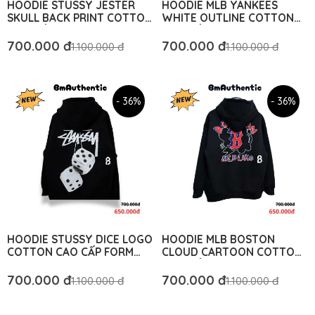
HOODIE STUSSY JESTER
HOODIE MLB YANKEES
SKULL BACK PRINT COTTON
WHITE OUTLINE COTTON
CAO CẤP FORM RỘNG
CAO CẤP FORM RỘNG - BM
UNISEX - BM AUTHENTIC
AUTHENTIC
700.000 đ
700.000 đ
1.100.000 đ
1.100.000 đ
- 36%
- 36%
HOODIE STUSSY DICE LOGO
HOODIE MLB BOSTON
COTTON CAO CẤP FORM
CLOUD CARTOON COTTON
RỘNG - BM AUTHENTIC
CAO CẤP - BM AUTHENTIC
700.000 đ
700.000 đ
1.100.000 đ
1.100.000 đ