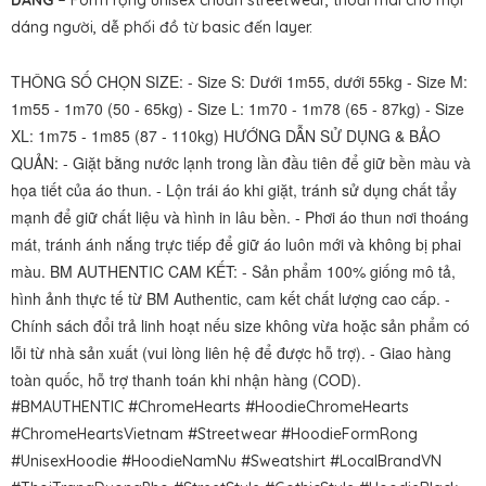
DÁNG –
Form rộng unisex chuẩn streetwear, thoải mái cho mọi
dáng người, dễ phối đồ từ basic đến layer.
THÔNG SỐ CHỌN SIZE: - Size S: Dưới 1m55, dưới 55kg - Size M:
1m55 - 1m70 (50 - 65kg) - Size L: 1m70 - 1m78 (65 - 87kg) - Size
XL: 1m75 - 1m85 (87 - 110kg) HƯỚNG DẪN SỬ DỤNG & BẢO
QUẢN: - Giặt bằng nước lạnh trong lần đầu tiên để giữ bền màu và
họa tiết của áo thun. - Lộn trái áo khi giặt, tránh sử dụng chất tẩy
mạnh để giữ chất liệu và hình in lâu bền. - Phơi áo thun nơi thoáng
mát, tránh ánh nắng trực tiếp để giữ áo luôn mới và không bị phai
màu. BM AUTHENTIC CAM KẾT: - Sản phẩm 100% giống mô tả,
hình ảnh thực tế từ BM Authentic, cam kết chất lượng cao cấp. -
Chính sách đổi trả linh hoạt nếu size không vừa hoặc sản phẩm có
lỗi từ nhà sản xuất (vui lòng liên hệ để được hỗ trợ). - Giao hàng
toàn quốc, hỗ trợ thanh toán khi nhận hàng (COD).
#BMAUTHENTIC #ChromeHearts #HoodieChromeHearts
#ChromeHeartsVietnam #Streetwear #HoodieFormRong
#UnisexHoodie #HoodieNamNu #Sweatshirt #LocalBrandVN