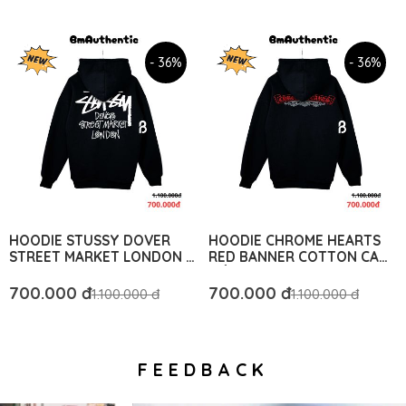
- 36%
- 36%
HOODIE STUSSY DOVER
HOODIE CHROME HEARTS
STREET MARKET LONDON –
RED BANNER COTTON CAO
BM AUTHENTIC
CẤP FORM RỘNG – BM
AUTHENTIC
700.000 đ
700.000 đ
1.100.000 đ
1.100.000 đ
FEEDBACK