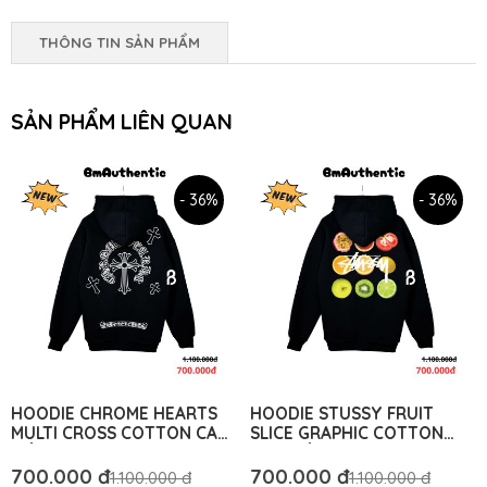
THÔNG TIN SẢN PHẨM
SẢN PHẨM LIÊN QUAN
- 36%
- 36%
HOODIE CHROME HEARTS
HOODIE STUSSY FRUIT
MULTI CROSS COTTON CAO
SLICE GRAPHIC COTTON
CẤP FORM RỘNG - BM
CAO CẤP FORM RỘNG
AUTHENTIC
UNISEX - BM AUTHENTIC
700.000 đ
700.000 đ
1.100.000 đ
1.100.000 đ