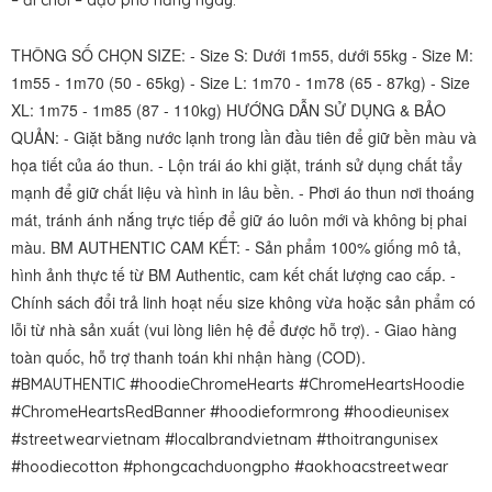
– đi chơi – dạo phố hằng ngày.
THÔNG SỐ CHỌN SIZE: - Size S: Dưới 1m55, dưới 55kg - Size M:
1m55 - 1m70 (50 - 65kg) - Size L: 1m70 - 1m78 (65 - 87kg) - Size
XL: 1m75 - 1m85 (87 - 110kg) HƯỚNG DẪN SỬ DỤNG & BẢO
QUẢN: - Giặt bằng nước lạnh trong lần đầu tiên để giữ bền màu và
họa tiết của áo thun. - Lộn trái áo khi giặt, tránh sử dụng chất tẩy
mạnh để giữ chất liệu và hình in lâu bền. - Phơi áo thun nơi thoáng
mát, tránh ánh nắng trực tiếp để giữ áo luôn mới và không bị phai
màu. BM AUTHENTIC CAM KẾT: - Sản phẩm 100% giống mô tả,
hình ảnh thực tế từ BM Authentic, cam kết chất lượng cao cấp. -
Chính sách đổi trả linh hoạt nếu size không vừa hoặc sản phẩm có
lỗi từ nhà sản xuất (vui lòng liên hệ để được hỗ trợ). - Giao hàng
toàn quốc, hỗ trợ thanh toán khi nhận hàng (COD).
#BMAUTHENTIC #hoodieChromeHearts #ChromeHeartsHoodie
#ChromeHeartsRedBanner #hoodieformrong #hoodieunisex
#streetwearvietnam #localbrandvietnam #thoitrangunisex
#hoodiecotton #phongcachduongpho #aokhoacstreetwear