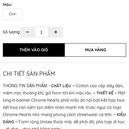
Màu:
Đen
Số lượng:
CHI TIẾT SẢN PHẨM
THÔNG TIN SẢN PHẨM
-
CHẤT LIỆU –
Cotton cao cấp dày dặn,
mềm mịn, thoáng khí, giữ form tốt khi mặc lâu.
– THIẾT KẾ –
Mặt
lưng in banner Chrome Hearts phối màu đỏ nổi bật kết hợp họa
tiết hoa văn xám tạo điểm nhấn mạnh mẽ; trước ngực có logo
Chrome Hearts nhỏ mang phong cách streetwear cá tính.
– KIỂU
DÁNG –
Form rộng Unisex thoải mái, dễ phối đồ, phù hợp đi học