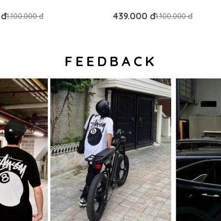
G – BM AUTHENTIC
RỘNG - BM AUTHENTIC
 đ
439.000 đ
1.100.000 đ
1.100.000 đ
FEEDBACK