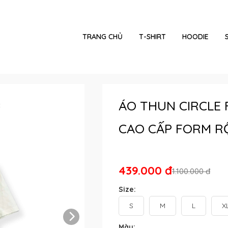
TRANG CHỦ
T-SHIRT
HOODIE
ÁO THUN CIRCLE
CAO CẤP FORM R
439.000 đ
1.100.000 đ
Size:
S
M
L
X
Màu: