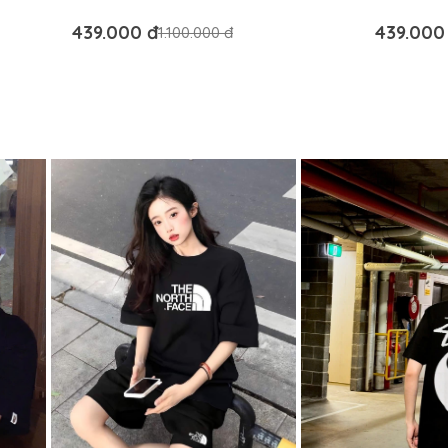
RỘNG - BM AUTHENTIC
FORM RỘN
439.000 đ
439.000
1.100.000 đ