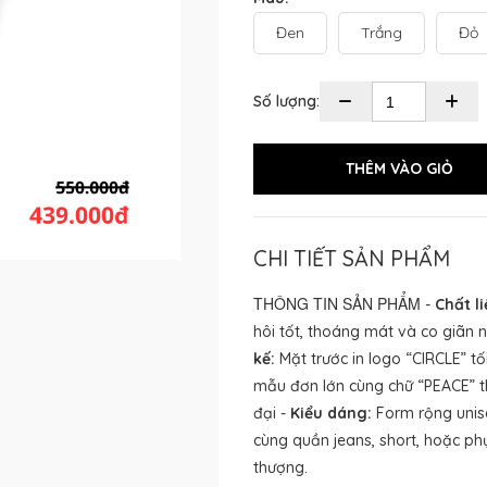
Đen
Trắng
Đỏ
Số lượng:
CHI TIẾT SẢN PHẨM
THÔNG TIN SẢN PHẨM
-
Chất li
hôi tốt, thoáng mát và co giãn 
kế:
Mặt trước in logo “CIRCLE” tối
mẫu đơn lớn cùng chữ “PEACE” th
đại -
Kiểu dáng:
Form rộng unis
cùng quần jeans, short, hoặc phụ 
thượng.