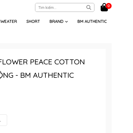
0
SWEATER
SHORT
BRAND
BM AUTHENTIC
 FLOWER PEACE COTTON
ỘNG - BM AUTHENTIC
L