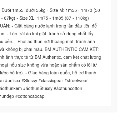
Dưới 1m55, dưới 55kg - Size M: 1m55 - 1m70 (50
 - 87kg) - Size XL: 1m75 - 1m85 (87 - 110kg)
 - Giặt bằng nước lạnh trong lần đầu tiên để
n. - Lộn trái áo khi giặt, tránh sử dụng chất tẩy
lâu bền. - Phơi áo thun nơi thoáng mát, tránh ánh
ới và không bị phai màu. BM AUTHENTIC CAM KẾT:
h ảnh thực tế từ BM Authentic, cam kết chất lượng
h hoạt nếu size không vừa hoặc sản phẩm có lỗi từ
được hỗ trợ). - Giao hàng toàn quốc, hỗ trợ thanh
n #unisex #Stussy #classicgear #streetwear
áothunkem #áothunStussy #áothuncotton
thunđẹp #cottoncaocap