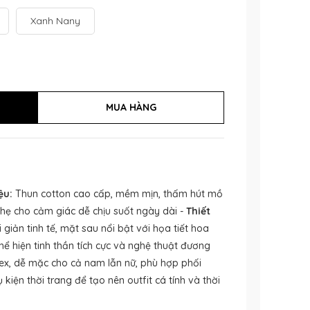
Xanh Nany
ệu:
Thun cotton cao cấp, mềm mịn, thấm hút mồ
nhẹ cho cảm giác dễ chịu suốt ngày dài -
Thiết
 giản tinh tế, mặt sau nổi bật với họa tiết hoa
ể hiện tinh thần tích cực và nghệ thuật đương
ex, dễ mặc cho cả nam lẫn nữ, phù hợp phối
kiện thời trang để tạo nên outfit cá tính và thời