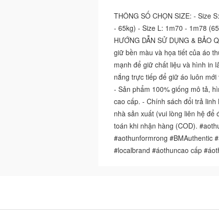
THÔNG SỐ CHỌN SIZE: - Size S: 
- 65kg) - Size L: 1m70 - 1m78 (65
HƯỚNG DẪN SỬ DỤNG & BẢO QUẢN:
giữ bền màu và họa tiết của áo thu
mạnh để giữ chất liệu và hình in 
nắng trực tiếp để giữ áo luôn m
- Sản phẩm 100% giống mô tả, hìn
cao cấp. - Chính sách đổi trả lin
nhà sản xuất (vui lòng liên hệ để 
toán khi nhận hàng (COD). #aothu
#aothunformrong #BMAuthentic #
#localbrand #áothuncao cấp #áo