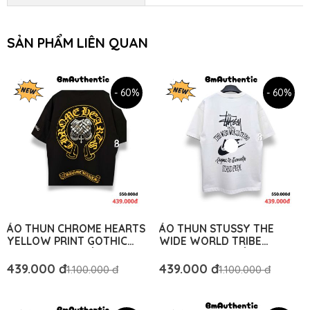
SẢN PHẨM LIÊN QUAN
- 60%
- 60%
ÁO THUN CHROME HEARTS
ÁO THUN STUSSY THE
YELLOW PRINT GOTHIC
WIDE WORLD TRIBE
COTTON CAO CẤP FORM
COTTON CAO CẤP FORM
RỘNG - BM AUTHENTIC
RỘNG - BM AUTHENTIC
439.000 đ
439.000 đ
1.100.000 đ
1.100.000 đ