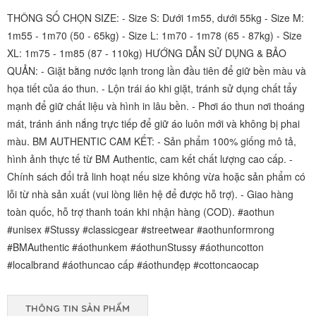
THÔNG SỐ CHỌN SIZE: - Size S: Dưới 1m55, dưới 55kg - Size M:
1m55 - 1m70 (50 - 65kg) - Size L: 1m70 - 1m78 (65 - 87kg) - Size
XL: 1m75 - 1m85 (87 - 110kg) HƯỚNG DẪN SỬ DỤNG & BẢO
QUẢN: - Giặt bằng nước lạnh trong lần đầu tiên để giữ bền màu và
họa tiết của áo thun. - Lộn trái áo khi giặt, tránh sử dụng chất tẩy
mạnh để giữ chất liệu và hình in lâu bền. - Phơi áo thun nơi thoáng
mát, tránh ánh nắng trực tiếp để giữ áo luôn mới và không bị phai
màu. BM AUTHENTIC CAM KẾT: - Sản phẩm 100% giống mô tả,
hình ảnh thực tế từ BM Authentic, cam kết chất lượng cao cấp. -
Chính sách đổi trả linh hoạt nếu size không vừa hoặc sản phẩm có
lỗi từ nhà sản xuất (vui lòng liên hệ để được hỗ trợ). - Giao hàng
toàn quốc, hỗ trợ thanh toán khi nhận hàng (COD). #aothun
#unisex #Stussy #classicgear #streetwear #aothunformrong
#BMAuthentic #áothunkem #áothunStussy #áothuncotton
#localbrand #áothuncao cấp #áothunđẹp #cottoncaocap
THÔNG TIN SẢN PHẨM