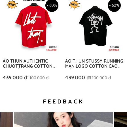
- 60%
- 60%
ÁO THUN AUTHENTIC
ÁO THUN STUSSY RUNNING
CHUOTTRANG COTTON
MAN LOGO COTTON CAO
CAO CẤP FORM RỘNG - BM
CẤP FORM RỘNG - BM
AUTHENTIC
AUTHENTIC
439.000 đ
439.000 đ
1.100.000 đ
1.100.000 đ
FEEDBACK