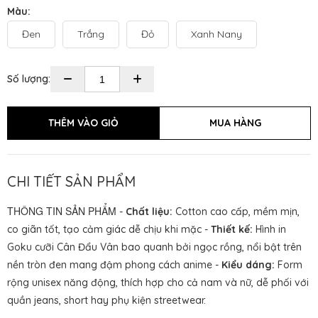
Màu:
Đen
Trắng
Đỏ
Xanh Nany
Số lượng:
CHI TIẾT SẢN PHẨM
THÔNG TIN SẢN PHẨM
-
Chất liệu:
Cotton cao cấp, mềm mịn,
co giãn tốt, tạo cảm giác dễ chịu khi mặc -
Thiết kế:
Hình in
Goku cưỡi Cân Đẩu Vân bao quanh bởi ngọc rồng, nổi bật trên
nền tròn đen mang đậm phong cách anime -
Kiểu dáng:
Form
rộng unisex năng động, thích hợp cho cả nam và nữ, dễ phối với
quần jeans, short hay phụ kiện streetwear.