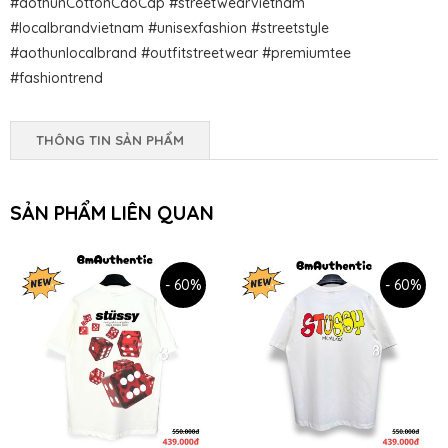
#aothunCottonCaoCap #streetwearvietnam
#localbrandvietnam #unisexfashion #streetstyle
#aothunlocalbrand #outfitstreetwear #premiumtee
#fashiontrend
THÔNG TIN SẢN PHẨM
SẢN PHẨM LIÊN QUAN
- 60%
- 60%