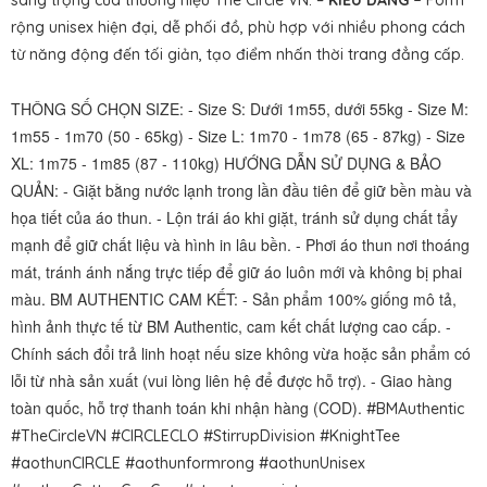
sang trọng của thương hiệu The Circle VN. –
KIỂU DÁNG –
Form
rộng unisex hiện đại, dễ phối đồ, phù hợp với nhiều phong cách
từ năng động đến tối giản, tạo điểm nhấn thời trang đẳng cấp.
THÔNG SỐ CHỌN SIZE: - Size S: Dưới 1m55, dưới 55kg - Size M:
1m55 - 1m70 (50 - 65kg) - Size L: 1m70 - 1m78 (65 - 87kg) - Size
XL: 1m75 - 1m85 (87 - 110kg) HƯỚNG DẪN SỬ DỤNG & BẢO
QUẢN: - Giặt bằng nước lạnh trong lần đầu tiên để giữ bền màu và
họa tiết của áo thun. - Lộn trái áo khi giặt, tránh sử dụng chất tẩy
mạnh để giữ chất liệu và hình in lâu bền. - Phơi áo thun nơi thoáng
mát, tránh ánh nắng trực tiếp để giữ áo luôn mới và không bị phai
màu. BM AUTHENTIC CAM KẾT: - Sản phẩm 100% giống mô tả,
hình ảnh thực tế từ BM Authentic, cam kết chất lượng cao cấp. -
Chính sách đổi trả linh hoạt nếu size không vừa hoặc sản phẩm có
lỗi từ nhà sản xuất (vui lòng liên hệ để được hỗ trợ). - Giao hàng
toàn quốc, hỗ trợ thanh toán khi nhận hàng (COD).
#BMAuthentic
#TheCircleVN #CIRCLECLO #StirrupDivision #KnightTee
#aothunCIRCLE #aothunformrong #aothunUnisex