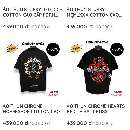
ÁO THUN STUSSY RED DICE
ÁO THUN STUSSY
COTTON CAO CẤP FORM
MCMLXXX COTTON CAO
RỘNG - BM AUTHENTIC
CẤP FORM RỘNG - BM
AUTHENTIC
439.000 đ
439.000 đ
1.100.000 đ
1.100.000 đ
- 60%
- 60%
ÁO THUN CHROME
ÁO THUN CHROME HEARTS
HORSESHOE COTTON CAO
RED TRIBAL CROSS
CẤP FORM RỘNG - BM
COTTON CAO CẤP FORM
AUTHENTIC
RỘNG – BM AUTHENTIC
439.000 đ
439.000 đ
1.100.000 đ
1.100.000 đ