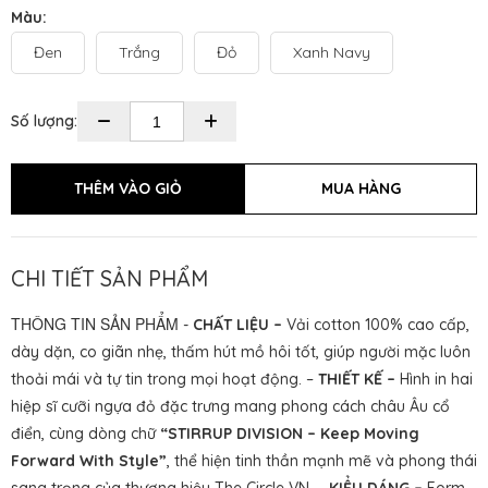
Màu:
Đen
Trắng
Đỏ
Xanh Navy
Số lượng:
CHI TIẾT SẢN PHẨM
THÔNG TIN SẢN PHẨM
-
CHẤT LIỆU –
Vải cotton 100% cao cấp,
dày dặn, co giãn nhẹ, thấm hút mồ hôi tốt, giúp người mặc luôn
thoải mái và tự tin trong mọi hoạt động. –
THIẾT KẾ –
Hình in hai
hiệp sĩ cưỡi ngựa đỏ đặc trưng mang phong cách châu Âu cổ
điển, cùng dòng chữ
“STIRRUP DIVISION – Keep Moving
Forward With Style”
, thể hiện tinh thần mạnh mẽ và phong thái