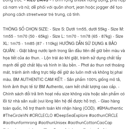
bong tróc. –
KIỂU DÁNG –
Form rộng unisex năng động, phù hợp
cả nam và nữ, dễ phối với quần short, jean hoặc jogger để tạo
phong cách streetwear trẻ trung, cá tính.
THÔNG SỐ CHỌN SIZE: - Size S: Dưới 1m55, dưới 55kg - Size M:
1m55 - 1m70 (50 - 65kg) - Size L: 1m70 - 1m78 (65 - 87kg) - Size
XL: 1m75 - 1m85 (87 - 110kg) HƯỚNG DẪN SỬ DỤNG & BẢO
QUẢN: - Giặt bằng nước lạnh trong lần đầu tiên để giữ bền màu và
họa tiết của áo thun. - Lộn trái áo khi giặt, tránh sử dụng chất tẩy
mạnh để giữ chất liệu và hình in lâu bền. - Phơi áo thun nơi thoáng
mát, tránh ánh nắng trực tiếp để giữ áo luôn mới và không bị phai
màu. BM AUTHENTIC CAM KẾT: - Sản phẩm 100% giống mô tả,
hình ảnh thực tế từ BM Authentic, cam kết chất lượng cao cấp. -
Chính sách đổi trả linh hoạt nếu size không vừa hoặc sản phẩm có
lỗi từ nhà sản xuất (vui lòng liên hệ để được hỗ trợ). - Giao hàng
toàn quốc, hỗ trợ thanh toán khi nhận hàng (COD).
#BMAuthentic
#TheCircleVN #CIRCLECLO #DeepSeaExplore #aothunCIRCLE
#aothunformrong #aothunUnisex #aothunCottonCaoCap