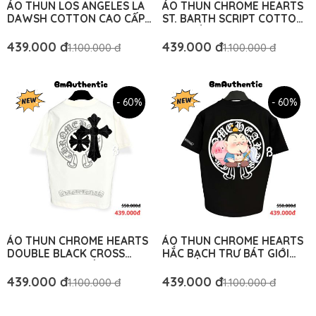
ÁO THUN LOS ANGELES LA
ÁO THUN CHROME HEARTS
DAWSH COTTON CAO CẤP
ST. BARTH SCRIPT COTTON
FORM RỘNG - BM
CAO CẤP FORM RỘNG - BM
AUTHENTIC
AUTHENTIC
439.000 đ
439.000 đ
1.100.000 đ
1.100.000 đ
- 60%
- 60%
ÁO THUN CHROME HEARTS
ÁO THUN CHROME HEARTS
DOUBLE BLACK CROSS
HẮC BẠCH TRƯ BÁT GIỚI
COTTON CAO CẤP FORM
CARTOON COTTON CAO
RỘNG - BM AUTHENTIC
CẤP FORM RỘNG - BM
439.000 đ
439.000 đ
1.100.000 đ
1.100.000 đ
AUTHENTIC