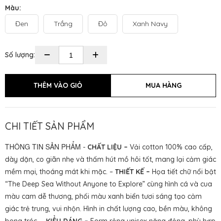
Màu:
Đen
Trắng
Đỏ
Xanh Navy
Số lượng:
CHI TIẾT SẢN PHẨM
THÔNG TIN SẢN PHẨM
-
CHẤT LIỆU –
Vải cotton 100% cao cấp,
dày dặn, co giãn nhẹ và thấm hút mồ hôi tốt, mang lại cảm giác
mềm mại, thoáng mát khi mặc. –
THIẾT KẾ –
Họa tiết chữ nổi bật
“The Deep Sea Without Anyone to Explore”
cùng hình cá và cua
màu cam dễ thương, phối màu xanh biển tươi sáng tạo cảm
giác trẻ trung, vui nhộn. Hình in chất lượng cao, bền màu, không