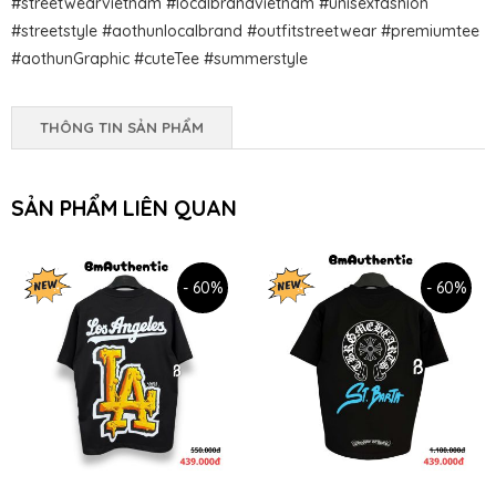
#streetwearvietnam #localbrandvietnam #unisexfashion
#streetstyle #aothunlocalbrand #outfitstreetwear #premiumtee
#aothunGraphic #cuteTee #summerstyle
THÔNG TIN SẢN PHẨM
SẢN PHẨM LIÊN QUAN
- 60%
- 60%