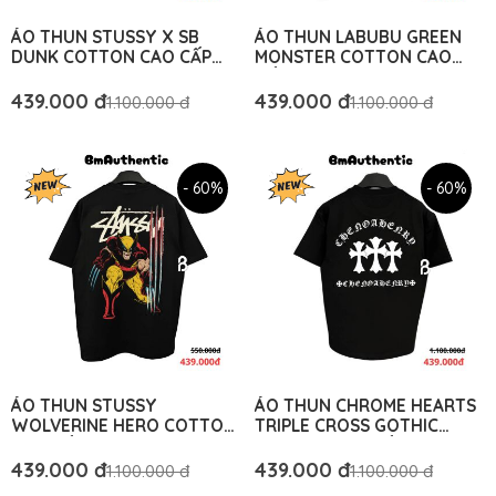
ÁO THUN STUSSY X SB
ÁO THUN LABUBU GREEN
DUNK COTTON CAO CẤP
MONSTER COTTON CAO
FORM RỘNG UNISEX - BM
CẤP FORM RỘNG - BM
AUTHENTIC
AUTHENTIC
439.000 đ
439.000 đ
1.100.000 đ
1.100.000 đ
- 60%
- 60%
ÁO THUN STUSSY
ÁO THUN CHROME HEARTS
WOLVERINE HERO COTTON
TRIPLE CROSS GOTHIC
CAO CẤP FORM RỘNG - BM
COTTON CAO CẤP FORM
AUTHENTIC
RỘNG – BM AUTHENTIC
439.000 đ
439.000 đ
1.100.000 đ
1.100.000 đ