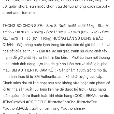
Form rộng unisex hiện đại, phù hợp cho cả nam và nữ, dễ phối
với quần short, jean hoặc chân váy để tạo phong cách casual –
streetwear tươi mới.
THÔNG SỐ CHỌN SIZE: - Size S: Dưới 1m55, dưới 55kg - Size M:
1m55 - 1m70 (50 - 65kg) - Size L: 1m70 - 1m78 (65 - 87kg) - Size
XL: 1m75 - 1m85 (87 - 110kg) HƯỚNG DẪN SỬ DỤNG & BẢO
QUẢN: - Giặt bằng nước lạnh trong lần đầu tiên để giữ bền màu và
họa tiết của áo thun. - Lộn trái áo khi giặt, tránh sử dụng chất tẩy
mạnh để giữ chất liệu và hình in lâu bền. - Phơi áo thun nơi thoáng
mát, tránh ánh nắng trực tiếp để giữ áo luôn mới và không bị phai
màu. BM AUTHENTIC CAM KẾT: - Sản phẩm 100% giống mô tả,
hình ảnh thực tế từ BM Authentic, cam kết chất lượng cao cấp. -
Chính sách đổi trả linh hoạt nếu size không vừa hoặc sản phẩm có
lỗi từ nhà sản xuất (vui lòng liên hệ để được hỗ trợ). - Giao hàng
toàn quốc, hỗ trợ thanh toán khi nhận hàng (COD).
#BMAuthentic
#TheCircleVN #CIRCLECLO #MatchaChaCha #MatchaTee
#aothunCIRCLE #aothunformrong #aothunUnisex