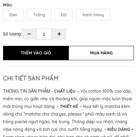
Màu:
Đen
Trắng
Đỏ
Xanh Navy
Số lượng:
CHI TIẾT SẢN PHẨM
THÔNG TIN SẢN PHẨM
-
CHẤT LIỆU –
Vải cotton 100% cao cấp,
mềm mịn, co giãn nhẹ và thoáng khí, giúp người mặc luôn thoải
mái trong mọi hoạt động. –
THIẾT KẾ –
Họa tiết ly matcha kèm
dòng chữ “matcha cha cha yes, please.” phối màu xanh lá và
hồng pastel ngọt ngào, trẻ trung. Thông điệp vui nhộn, mang
vibe năng động và tích cực cho outfit hằng ngày. –
KIỂU DÁNG –