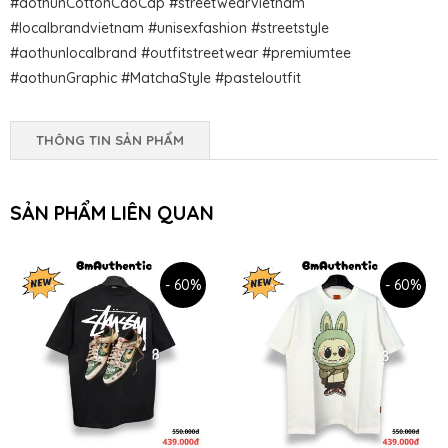
#aothunCottonCaoCap #streetwearvietnam
#localbrandvietnam #unisexfashion #streetstyle
#aothunlocalbrand #outfitstreetwear #premiumtee
#aothunGraphic #MatchaStyle #pasteloutfit
THÔNG TIN SẢN PHẨM
SẢN PHẨM LIÊN QUAN
- 60%
- 60%