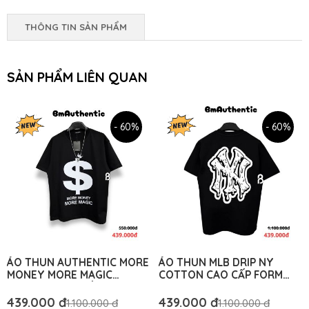
THÔNG TIN SẢN PHẨM
SẢN PHẨM LIÊN QUAN
- 60%
- 60%
ÁO THUN AUTHENTIC MORE
ÁO THUN MLB DRIP NY
MONEY MORE MAGIC
COTTON CAO CẤP FORM
COTTON CAO CẤP FORM
RỘNG - BM AUTHENTIC
RỘNG - BM AUTHENTIC
439.000 đ
439.000 đ
1.100.000 đ
1.100.000 đ