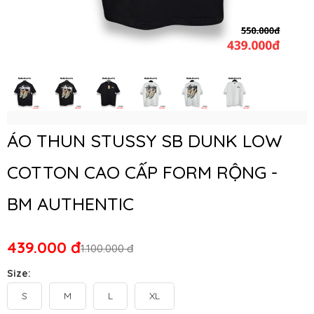
ÁO THUN STUSSY SB DUNK LOW
COTTON CAO CẤP FORM RỘNG -
BM AUTHENTIC
439.000 đ
1.100.000 đ
Size:
S
M
L
XL