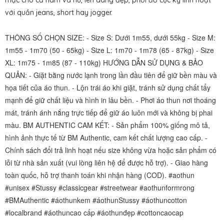
mặc cho cả nam và nữ, lên dáng đẹp, phối đồ cực kỳ linh hoạt
với quần jeans, short hay jogger.
THÔNG SỐ CHỌN SIZE: - Size S: Dưới 1m55, dưới 55kg - Size M:
1m55 - 1m70 (50 - 65kg) - Size L: 1m70 - 1m78 (65 - 87kg) - Size
XL: 1m75 - 1m85 (87 - 110kg) HƯỚNG DẪN SỬ DỤNG & BẢO
QUẢN: - Giặt bằng nước lạnh trong lần đầu tiên để giữ bền màu và
họa tiết của áo thun. - Lộn trái áo khi giặt, tránh sử dụng chất tẩy
mạnh để giữ chất liệu và hình in lâu bền. - Phơi áo thun nơi thoáng
mát, tránh ánh nắng trực tiếp để giữ áo luôn mới và không bị phai
màu. BM AUTHENTIC CAM KẾT: - Sản phẩm 100% giống mô tả,
hình ảnh thực tế từ BM Authentic, cam kết chất lượng cao cấp. -
Chính sách đổi trả linh hoạt nếu size không vừa hoặc sản phẩm có
lỗi từ nhà sản xuất (vui lòng liên hệ để được hỗ trợ). - Giao hàng
toàn quốc, hỗ trợ thanh toán khi nhận hàng (COD). #aothun
#unisex #Stussy #classicgear #streetwear #aothunformrong
#BMAuthentic #áothunkem #áothunStussy #áothuncotton
#localbrand #áothuncao cấp #áothunđẹp #cottoncaocap