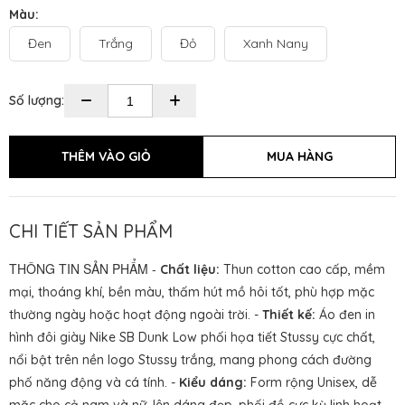
Màu:
Đen
Trắng
Đỏ
Xanh Nany
Số lượng:
CHI TIẾT SẢN PHẨM
THÔNG TIN SẢN PHẨM -
Chất liệu:
Thun cotton cao cấp, mềm
mại, thoáng khí, bền màu, thấm hút mồ hôi tốt, phù hợp mặc
thường ngày hoặc hoạt động ngoài trời. -
Thiết kế:
Áo đen in
hình đôi giày Nike SB Dunk Low phối họa tiết Stussy cực chất,
nổi bật trên nền logo Stussy trắng, mang phong cách đường
phố năng động và cá tính. -
Kiểu dáng:
Form rộng Unisex, dễ