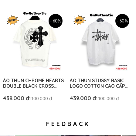
- 60%
- 60%
ÁO THUN CHROME HEARTS
ÁO THUN STUSSY BASIC
DOUBLE BLACK CROSS
LOGO COTTON CAO CẤP
COTTON CAO CẤP FORM
FORM RỘNG - BM
RỘNG - BM AUTHENTIC
AUTHENTIC
439.000 đ
439.000 đ
1.100.000 đ
1.100.000 đ
FEEDBACK