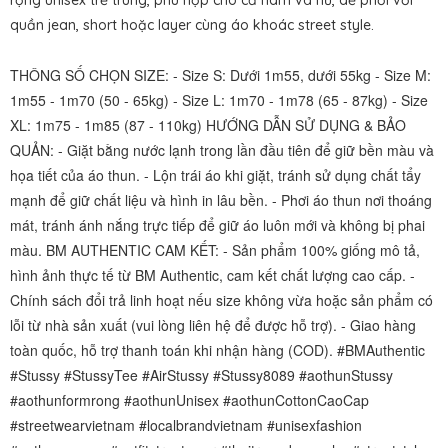
rộng unisex trẻ trung, phù hợp cho cả nam và nữ, dễ phối với
quần jean, short hoặc layer cùng áo khoác street style.
THÔNG SỐ CHỌN SIZE: - Size S: Dưới 1m55, dưới 55kg - Size M:
1m55 - 1m70 (50 - 65kg) - Size L: 1m70 - 1m78 (65 - 87kg) - Size
XL: 1m75 - 1m85 (87 - 110kg) HƯỚNG DẪN SỬ DỤNG & BẢO
QUẢN: - Giặt bằng nước lạnh trong lần đầu tiên để giữ bền màu và
họa tiết của áo thun. - Lộn trái áo khi giặt, tránh sử dụng chất tẩy
mạnh để giữ chất liệu và hình in lâu bền. - Phơi áo thun nơi thoáng
mát, tránh ánh nắng trực tiếp để giữ áo luôn mới và không bị phai
màu. BM AUTHENTIC CAM KẾT: - Sản phẩm 100% giống mô tả,
hình ảnh thực tế từ BM Authentic, cam kết chất lượng cao cấp. -
Chính sách đổi trả linh hoạt nếu size không vừa hoặc sản phẩm có
lỗi từ nhà sản xuất (vui lòng liên hệ để được hỗ trợ). - Giao hàng
toàn quốc, hỗ trợ thanh toán khi nhận hàng (COD). #BMAuthentic
#Stussy #StussyTee #AirStussy #Stussy8089 #aothunStussy
#aothunformrong #aothunUnisex #aothunCottonCaoCap
#streetwearvietnam #localbrandvietnam #unisexfashion