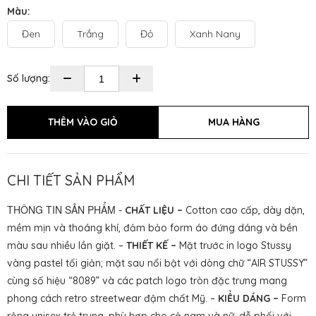
Màu:
Đen
Trắng
Đỏ
Xanh Nany
Số lượng:
CHI TIẾT SẢN PHẨM
THÔNG TIN SẢN PHẨM
-
CHẤT LIỆU –
Cotton cao cấp, dày dặn,
mềm mịn và thoáng khí, đảm bảo form áo đứng dáng và bền
màu sau nhiều lần giặt. –
THIẾT KẾ –
Mặt trước in logo Stussy
vàng pastel tối giản; mặt sau nổi bật với dòng chữ “AIR STUSSY”
cùng số hiệu “8089” và các patch logo tròn đặc trưng mang
phong cách retro streetwear đậm chất Mỹ. –
KIỂU DÁNG –
Form