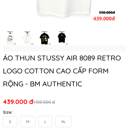
ÁO THUN STUSSY AIR 8089 RETRO
LOGO COTTON CAO CẤP FORM
RỘNG - BM AUTHENTIC
439.000 đ
1.100.000 đ
Size:
S
M
L
XL