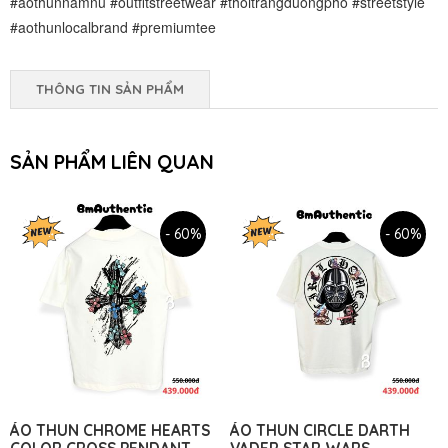
#aothunnamnu #outfitstreetwear #thoitrangduongpho #streetstyle
#aothunlocalbrand #premiumtee
THÔNG TIN SẢN PHẨM
SẢN PHẨM LIÊN QUAN
- 60%
- 60%
ÁO THUN CHROME HEARTS
ÁO THUN CIRCLE DARTH