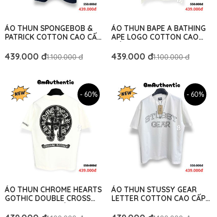
ÁO THUN SPONGEBOB &
ÁO THUN BAPE A BATHING
PATRICK COTTON CAO CẤP
APE LOGO COTTON CAO
FORM RỘNG - BM
CẤP FORM RỘNG - BM
AUTHENTIC
AUTHENTIC
439.000 đ
439.000 đ
1.100.000 đ
1.100.000 đ
- 60%
- 60%
ÁO THUN CHROME HEARTS
ÁO THUN STUSSY GEAR
GOTHIC DOUBLE CROSS
LETTER COTTON CAO CẤP
COTTON CAO CẤP FORM
FORM RỘNG - BM
RỘNG - BM AUTHENTIC
AUTHENTIC