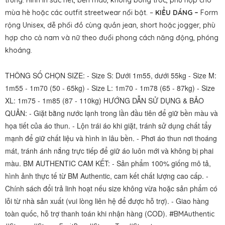
trung. Hình in sắc nét, bền màu, không bong tróc, phù hợp cho
mùa hè hoặc các outfit streetwear nổi bật. –
KIỂU DÁNG –
Form
rộng Unisex, dễ phối đồ cùng quần jean, short hoặc jogger, phù
hợp cho cả nam và nữ theo đuổi phong cách năng động, phóng
khoáng.
THÔNG SỐ CHỌN SIZE: - Size S: Dưới 1m55, dưới 55kg - Size M:
1m55 - 1m70 (50 - 65kg) - Size L: 1m70 - 1m78 (65 - 87kg) - Size
XL: 1m75 - 1m85 (87 - 110kg) HƯỚNG DẪN SỬ DỤNG & BẢO
QUẢN: - Giặt bằng nước lạnh trong lần đầu tiên để giữ bền màu và
họa tiết của áo thun. - Lộn trái áo khi giặt, tránh sử dụng chất tẩy
mạnh để giữ chất liệu và hình in lâu bền. - Phơi áo thun nơi thoáng
mát, tránh ánh nắng trực tiếp để giữ áo luôn mới và không bị phai
màu. BM AUTHENTIC CAM KẾT: - Sản phẩm 100% giống mô tả,
hình ảnh thực tế từ BM Authentic, cam kết chất lượng cao cấp. -
Chính sách đổi trả linh hoạt nếu size không vừa hoặc sản phẩm có
lỗi từ nhà sản xuất (vui lòng liên hệ để được hỗ trợ). - Giao hàng
toàn quốc, hỗ trợ thanh toán khi nhận hàng (COD).
#BMAuthentic