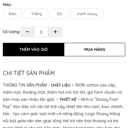
Màu:
Đen
Trắng
Đỏ
Xanh Navy
Số lượng:
CHI TIẾT SẢN PHẨM
THÔNG TIN SẢN PHẨM
-
CHẤT LIỆU –
100% cotton cao cấp,
mềm mịn, thoáng mát, thấm hút mồ hôi tốt, giữ form chuẩn và
bền màu sau nhiều lần giặt. –
THIẾT KẾ –
Hình in “Stussy Fruit
Pop” độc đáo với các lát trái cây nhiệt đới như cam, kiwi, chanh,
táo... tạo cảm giác tươi mát và năng động. Logo Stussy trắng
nổi bật giữa nền đen giúp tổng thể trở nên thời thượng và trẻ