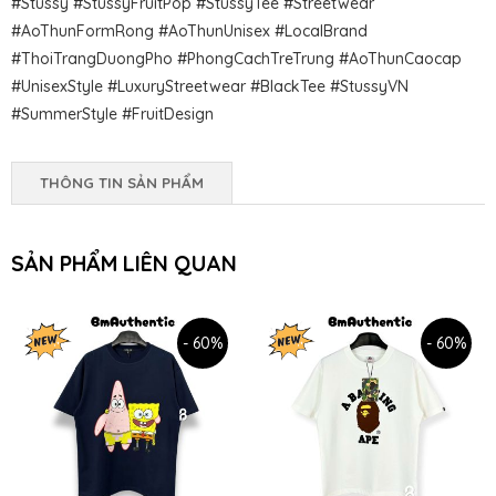
#Stussy #StussyFruitPop #StussyTee #Streetwear
#AoThunFormRong #AoThunUnisex #LocalBrand
#ThoiTrangDuongPho #PhongCachTreTrung #AoThunCaocap
#UnisexStyle #LuxuryStreetwear #BlackTee #StussyVN
#SummerStyle #FruitDesign
THÔNG TIN SẢN PHẨM
SẢN PHẨM LIÊN QUAN
- 60%
- 60%