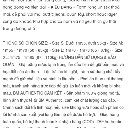
tinh tế, mặt sau in lớn sống động, toát lên tinh thần streetwear
năng động và hiện đại. –
KIỂU DÁNG –
Form rộng Unisex thoải
mái, dễ phối với mọi outfit: jeans, quần tây, short hoặc layer
cùng áo khoác. Phù hợp cho cả nam và nữ yêu thích gu thời
trang đường phố.
THÔNG SỐ CHỌN SIZE: - Size S: Dưới 1m55, dưới 55kg - Size M:
1m55 - 1m70 (50 - 65kg) - Size L: 1m70 - 1m78 (65 - 87kg) - Size
XL: 1m75 - 1m85 (87 - 110kg) HƯỚNG DẪN SỬ DỤNG & BẢO
QUẢN: - Giặt bằng nước lạnh trong lần đầu tiên để giữ bền màu và
họa tiết của áo thun. - Lộn trái áo khi giặt, tránh sử dụng chất tẩy
mạnh để giữ chất liệu và hình in lâu bền. - Phơi áo thun nơi thoáng
mát, tránh ánh nắng trực tiếp để giữ áo luôn mới và không bị phai
màu. BM AUTHENTIC CAM KẾT: - Sản phẩm 100% giống mô tả,
hình ảnh thực tế từ BM Authentic, cam kết chất lượng cao cấp. -
Chính sách đổi trả linh hoạt nếu size không vừa hoặc sản phẩm có
lỗi từ nhà sản xuất (vui lòng liên hệ để được hỗ trợ). - Giao hàng
toàn quốc, hỗ trợ thanh toán khi nhận hàng (COD).
#BMAuthentic