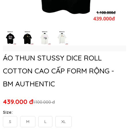
ÁO THUN STUSSY DICE ROLL
COTTON CAO CẤP FORM RỘNG -
BM AUTHENTIC
439.000 đ
1.100.000 đ
Size:
S
M
L
XL