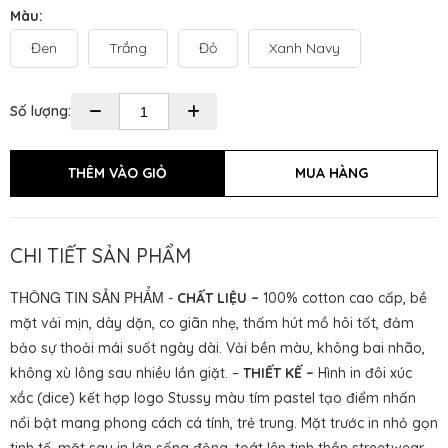
Màu:
Đen
Trắng
Đỏ
Xanh Navy
Số lượng:
CHI TIẾT SẢN PHẨM
THÔNG TIN SẢN PHẨM
-
CHẤT LIỆU –
100% cotton cao cấp, bề
mặt vải mịn, dày dặn, co giãn nhẹ, thấm hút mồ hôi tốt, đảm
bảo sự thoải mái suốt ngày dài. Vải bền màu, không bai nhão,
không xù lông sau nhiều lần giặt. –
THIẾT KẾ –
Hình in đôi xúc
xắc (dice) kết hợp logo Stussy màu tím pastel tạo điểm nhấn
nổi bật mang phong cách cá tính, trẻ trung. Mặt trước in nhỏ gọn