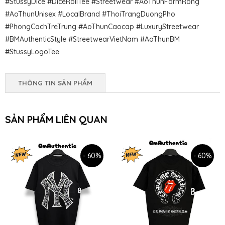
#StussyDice #DiceRollTee #Streetwear #AoThunFormRong
#AoThunUnisex #LocalBrand #ThoiTrangDuongPho
#PhongCachTreTrung #AoThunCaocap #LuxuryStreetwear
#BMAuthenticStyle #StreetwearVietNam #AoThunBM
#StussyLogoTee
THÔNG TIN SẢN PHẨM
SẢN PHẨM LIÊN QUAN
- 60%
- 60%