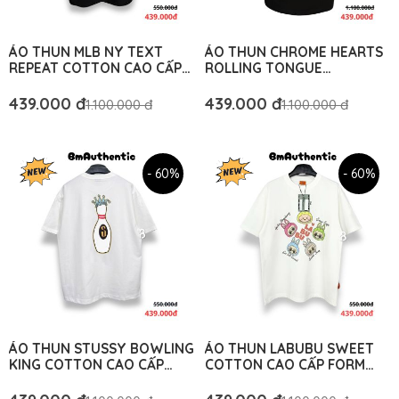
ÁO THUN MLB NY TEXT
ÁO THUN CHROME HEARTS
REPEAT COTTON CAO CẤP
ROLLING TONGUE
FORM RỘNG - BM
HORSESHOE COTTON CAO
AUTHENTIC
CẤP FORM RỘNG – BM
439.000 đ
439.000 đ
1.100.000 đ
1.100.000 đ
AUTHENTIC
- 60%
- 60%
ÁO THUN STUSSY BOWLING
ÁO THUN LABUBU SWEET
KING COTTON CAO CẤP
COTTON CAO CẤP FORM
FORM RỘNG - BM
RỘNG - BM AUTHENTIC
AUTHENTIC