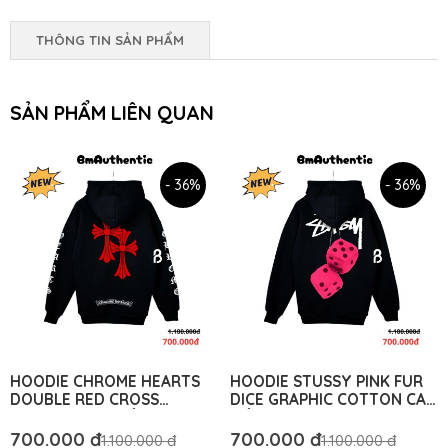
THÔNG TIN SẢN PHẨM
SẢN PHẨM LIÊN QUAN
- 36%
- 36%
HOODIE CHROME HEARTS
HOODIE STUSSY PINK FUR
DOUBLE RED CROSS
DICE GRAPHIC COTTON CAO
COTTON CAO CẤP FORM
CẤP FORM RỘNG UNISEX -
RỘNG UNISEX - BM
BM AUTHENTIC
700.000 đ
700.000 đ
1.100.000 đ
1.100.000 đ