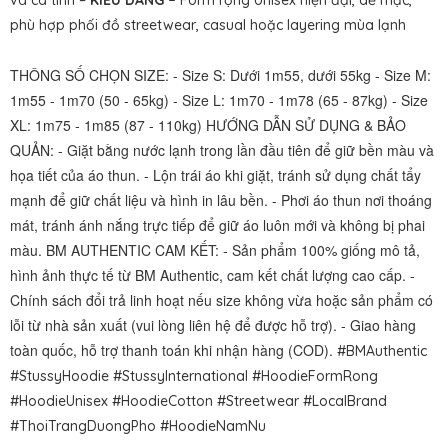
và cá tính –
KIỂU DÁNG –
Form rộng Unisex hiện đại, dễ mặc,
phù hợp phối đồ streetwear, casual hoặc layering mùa lạnh
THÔNG SỐ CHỌN SIZE: - Size S: Dưới 1m55, dưới 55kg - Size M:
1m55 - 1m70 (50 - 65kg) - Size L: 1m70 - 1m78 (65 - 87kg) - Size
XL: 1m75 - 1m85 (87 - 110kg) HƯỚNG DẪN SỬ DỤNG & BẢO
QUẢN: - Giặt bằng nước lạnh trong lần đầu tiên để giữ bền màu và
họa tiết của áo thun. - Lộn trái áo khi giặt, tránh sử dụng chất tẩy
mạnh để giữ chất liệu và hình in lâu bền. - Phơi áo thun nơi thoáng
mát, tránh ánh nắng trực tiếp để giữ áo luôn mới và không bị phai
màu. BM AUTHENTIC CAM KẾT: - Sản phẩm 100% giống mô tả,
hình ảnh thực tế từ BM Authentic, cam kết chất lượng cao cấp. -
Chính sách đổi trả linh hoạt nếu size không vừa hoặc sản phẩm có
lỗi từ nhà sản xuất (vui lòng liên hệ để được hỗ trợ). - Giao hàng
toàn quốc, hỗ trợ thanh toán khi nhận hàng (COD).
#BMAuthentic
#StussyHoodie #StussyInternational #HoodieFormRong
#HoodieUnisex #HoodieCotton #Streetwear #LocalBrand
#ThoiTrangDuongPho #HoodieNamNu