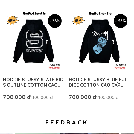
AUTHENTIC
- 36%
- 36%
HOODIE STUSSY STATE BIG
HOODIE STUSSY BLUE FUR
S OUTLINE COTTON CAO
DICE COTTON CAO CẤP
CẤP FORM RỘNG - BM
FORM RỘNG UNISEX – BM
AUTHENTIC
AUTHENTIC
700.000 đ
700.000 đ
1.100.000 đ
1.100.000 đ
FEEDBACK