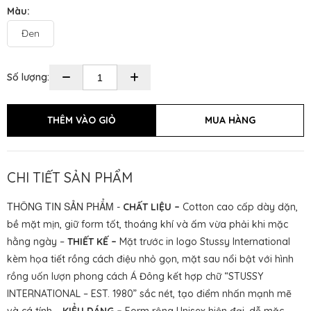
Màu:
Đen
Số lượng:
CHI TIẾT SẢN PHẨM
THÔNG TIN SẢN PHẨM
-
CHẤT LIỆU –
Cotton cao cấp dày dặn,
bề mặt mịn, giữ form tốt, thoáng khí và ấm vừa phải khi mặc
hằng ngày –
THIẾT KẾ –
Mặt trước in logo Stussy International
kèm họa tiết rồng cách điệu nhỏ gọn, mặt sau nổi bật với hình
rồng uốn lượn phong cách Á Đông kết hợp chữ “STUSSY
INTERNATIONAL – EST. 1980” sắc nét, tạo điểm nhấn mạnh mẽ