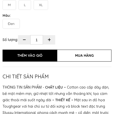
M
L
XL
Màu:
Đen
Số lượng:
CHI TIẾT SẢN PHẨM
THÔNG TIN SẢN PHẨM
-
CHẤT LIỆU –
Cotton cao cấp dày dặn,
bề mặt mềm mịn, giữ nhiệt tốt nhưng vẫn thoáng khí, tạo cảm
giác thoải mái suốt ngày dài
– THIẾT KẾ –
Mặt sau in đồ họa
Toughgear với hai chú sư tử đối xứng và block text đặc trưng
Stussy International, phong cách mạnh mẽ – cổ điển; mặt trước