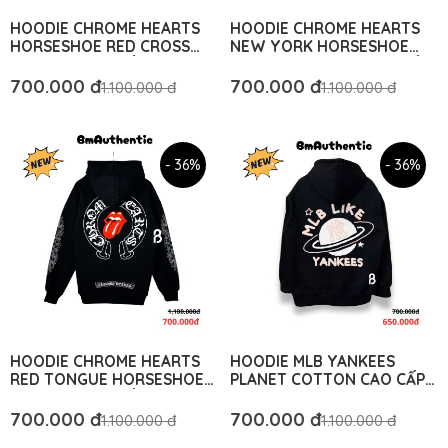
HOODIE CHROME HEARTS
HOODIE CHROME HEARTS
HORSESHOE RED CROSS
NEW YORK HORSESHOE
COTTON CAO CẤP FORM
EMBLEM COTTON CAO CẤP
RỘNG – BM AUTHENTIC
FORM RỘNG - BM
700.000 đ
700.000 đ
1.100.000 đ
1.100.000 đ
AUTHENTIC
- 36%
- 36%
HOODIE CHROME HEARTS
HOODIE MLB YANKEES
RED TONGUE HORSESHOE
PLANET COTTON CAO CẤP
COTTON CAO CẤP FORM
FORM RỘNG - BM
RỘNG - BM AUTHENTIC
AUTHENTIC
700.000 đ
700.000 đ
1.100.000 đ
1.100.000 đ