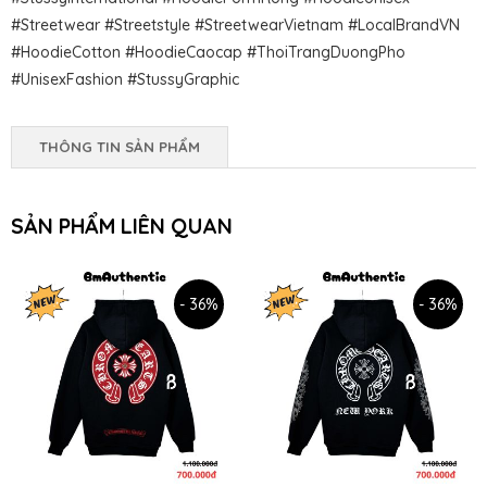
#Streetwear #Streetstyle #StreetwearVietnam #LocalBrandVN
#HoodieCotton #HoodieCaocap #ThoiTrangDuongPho
#UnisexFashion #StussyGraphic
THÔNG TIN SẢN PHẨM
SẢN PHẨM LIÊN QUAN
- 36%
- 36%