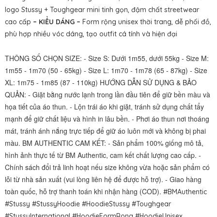
logo Stussy + Toughgear mini tinh gọn, đậm chất streetwear
cao cấp
– KIỂU DÁNG –
Form rộng unisex thời trang, dễ phối đồ,
phù hợp nhiều vóc dáng, tạo outfit cá tính và hiện đại
THÔNG SỐ CHỌN SIZE: - Size S: Dưới 1m55, dưới 55kg - Size M:
1m55 - 1m70 (50 - 65kg) - Size L: 1m70 - 1m78 (65 - 87kg) - Size
XL: 1m75 - 1m85 (87 - 110kg) HƯỚNG DẪN SỬ DỤNG & BẢO
QUẢN: - Giặt bằng nước lạnh trong lần đầu tiên để giữ bền màu và
họa tiết của áo thun. - Lộn trái áo khi giặt, tránh sử dụng chất tẩy
mạnh để giữ chất liệu và hình in lâu bền. - Phơi áo thun nơi thoáng
mát, tránh ánh nắng trực tiếp để giữ áo luôn mới và không bị phai
màu. BM AUTHENTIC CAM KẾT: - Sản phẩm 100% giống mô tả,
hình ảnh thực tế từ BM Authentic, cam kết chất lượng cao cấp. -
Chính sách đổi trả linh hoạt nếu size không vừa hoặc sản phẩm có
lỗi từ nhà sản xuất (vui lòng liên hệ để được hỗ trợ). - Giao hàng
toàn quốc, hỗ trợ thanh toán khi nhận hàng (COD).
#BMAuthentic
#Stussy #StussyHoodie #HoodieStussy #Toughgear
#StussyInternational #HoodieFormRong #HoodieUnisex