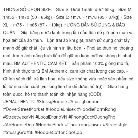
THÔNG SỐ CHỌN SIZE: - Size S: Dưới 1m55, dưới 55kg - Size M:
1m55 - 1m70 (50 - 65kg) - Size L: 1m70 - 1m78 (65 - 87kg) - Size
XL: 1m75 - 1m85 (87 - 110kg) HƯỚNG DẪN SỬ DỤNG & BẢO
QUẢN: - Giặt bằng nước lạnh trong lần đầu tiên để giữ bền màu và
họa tiết của áo thun. - Lộn trái áo khi giặt, tránh sử dụng chất tẩy
mạnh để giữ chất liệu và hình in lâu bền. - Phơi áo thun nơi thoáng
mát, tránh ánh nắng trực tiếp để giữ áo luôn mới và không bị phai
màu. BM AUTHENTIC CAM KẾT: - Sản phẩm 100% giống mô tả,
hình ảnh thực tế từ BM Authentic, cam kết chất lượng cao cấp. -
Chính sách đổi trả linh hoạt nếu size không vừa hoặc sản phẩm có
lỗi từ nhà sản xuất (vui lòng liên hệ để được hỗ trợ). - Giao hàng
toàn quốc, hỗ trợ thanh toán khi nhận hàng (COD).
#BMAUTHENTIC #StussyHoodie #StussyLondon
#DoverStreetMarket #HoodieUnisex #HoodieFormRong
#StreetwearVN #LocalBrandVN #PhongCachDuongPho
#AoHoodieDep #HoodieBlack #ThoiTrangUnisex #Streetstyle
#StussyGraffiti #HoodieCottonCaoCap