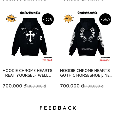
- 36%
- 36%
HOODIE CHROME HEARTS
HOODIE CHROME HEARTS
TREAT YOURSELF WELL
GOTHIC HORSESHOE LINE
CROSS COTTON CAO CẤP
ART COTTON CAO CẤP
FORM RỘNG– BM
FORM RỘNG – BM
700.000 đ
700.000 đ
1.100.000 đ
1.100.000 đ
AUTHENTIC
AUTHENTIC
FEEDBACK