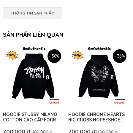
THÔNG TIN SẢN PHẨM
SẢN PHẨM LIÊN QUAN
- 36%
- 36%
HOODIE STUSSY MILANO
HOODIE CHROME HEARTS
COTTON CAO CẤP FORM
BIG CROSS HORSESHOE
RỘNG UNISEX - BM
COTTON CAO CẤP FORM
AUTHENTIC
RỘNG – BM AUTHENTIC
700.000 đ
700.000 đ
1.100.000 đ
1.100.000 đ