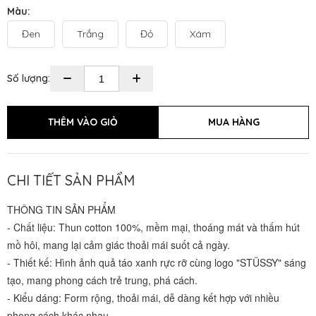
Màu:
Đen
Trắng
Đỏ
Xám
Số lượng:
CHI TIẾT SẢN PHẨM
THÔNG TIN SẢN PHẨM
- Chất liệu: Thun cotton 100%, mềm mại, thoáng mát và thấm hút
mồ hôi, mang lại cảm giác thoải mái suốt cả ngày.
- Thiết kế: Hình ảnh quả táo xanh rực rỡ cùng logo "STÜSSY" sáng
tạo, mang phong cách trẻ trung, phá cách.
- Kiểu dáng: Form rộng, thoải mái, dễ dàng kết hợp với nhiều
phong cách khác nhau.