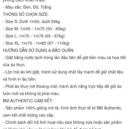
- Màu sắc: Đen, Đỏ, Trắng
THÔNG SỐ CHỌN SIZE:
- Size S: Dưới 1m55, dưới 55kg
- Size M: 1m55 - 1m70 (50 - 65kg)
- Size L: 1m70 - 1m78 (65 - 87kg)
- Size XL: 1m75 - 1m85 (87 - 110kg)
HƯỚNG DẪN SỬ DỤNG & BẢO QUẢN:
- Giặt bằng nước lạnh trong lần đầu tiên để giữ bền màu và họa tiết
của áo thun.
- Lộn trái áo khi giặt, tránh sử dụng chất tẩy mạnh để giữ chất liệu
và hình in lâu bền.
- Phơi áo thun nơi thoáng mát, tránh ánh nắng trực tiếp để giữ áo
luôn mới và không bị phai màu.
BM AUTHENTIC CAM KẾT:
- Sản phẩm 100% giống mô tả, hình ảnh thực tế từ BM Authentic,
cam kết chất lượng cao cấp.
- Chính sách đổi trả linh hoạt nếu size không vừa hoặc sản phẩm