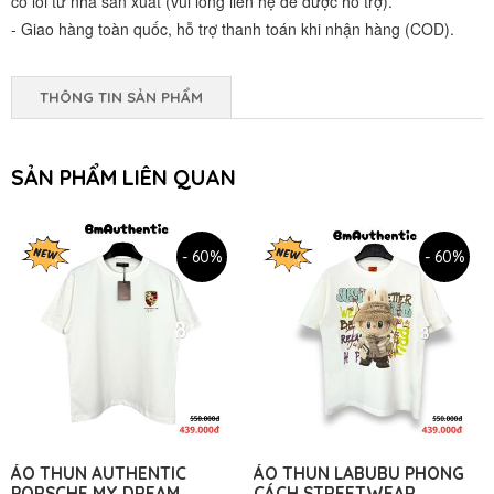
có lỗi từ nhà sản xuất (vui lòng liên hệ để được hỗ trợ).
- Giao hàng toàn quốc, hỗ trợ thanh toán khi nhận hàng (COD).
THÔNG TIN SẢN PHẨM
SẢN PHẨM LIÊN QUAN
- 60%
- 60%
ÁO THUN AUTHENTIC
ÁO THUN LABUBU PHONG
PORSCHE MY DREAM
CÁCH STREETWEAR