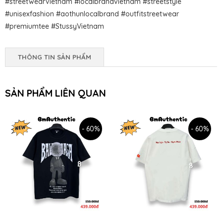
#streetwearvietnam #localbrandvietnam #streetstyle
#unisexfashion #aothunlocalbrand #outfitstreetwear
#premiumtee #StussyVietnam
THÔNG TIN SẢN PHẨM
SẢN PHẨM LIÊN QUAN
- 60%
- 60%