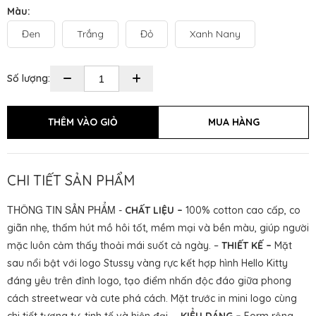
Màu:
Đen
Trắng
Đỏ
Xanh Nany
Số lượng:
CHI TIẾT SẢN PHẨM
THÔNG TIN SẢN PHẨM
-
CHẤT LIỆU –
100% cotton cao cấp, co
giãn nhẹ, thấm hút mồ hôi tốt, mềm mại và bền màu, giúp người
mặc luôn cảm thấy thoải mái suốt cả ngày. –
THIẾT KẾ –
Mặt
sau nổi bật với logo Stussy vàng rực kết hợp hình Hello Kitty
đáng yêu trên đỉnh logo, tạo điểm nhấn độc đáo giữa phong
cách streetwear và cute phá cách. Mặt trước in mini logo cùng