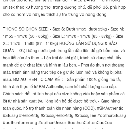
chi tiết tương tự, tinh tế và hiện đại. –
KIỂU DÁNG –
Form rộng
unisex theo xu hướng thời trang đường phố, dễ phối đồ, phù hợp
cho cả nam và nữ yêu thích sự trẻ trung và năng động.
THÔNG SỐ CHỌN SIZE: - Size S: Dưới 1m55, dưới 55kg - Size M:
1m55 - 1m70 (50 - 65kg) - Size L: 1m70 - 1m78 (65 - 87kg) - Size
XL: 1m75 - 1m85 (87 - 110kg) HƯỚNG DẪN SỬ DỤNG & BẢO
QUẢN: - Giặt bằng nước lạnh trong lần đầu tiên để giữ bền màu và
họa tiết của áo thun. - Lộn trái áo khi giặt, tránh sử dụng chất tẩy
mạnh để giữ chất liệu và hình in lâu bền. - Phơi áo thun nơi thoáng
mát, tránh ánh nắng trực tiếp để giữ áo luôn mới và không bị phai
màu. BM AUTHENTIC CAM KẾT: - Sản phẩm 100% giống mô tả,
hình ảnh thực tế từ BM Authentic, cam kết chất lượng cao cấp. -
Chính sách đổi trả linh hoạt nếu size không vừa hoặc sản phẩm có
lỗi từ nhà sản xuất (vui lòng liên hệ để được hỗ trợ). - Giao hàng
toàn quốc, hỗ trợ thanh toán khi nhận hàng (COD).
#BMAuthentic
#Stussy #HelloKitty #StussyHelloKitty #StussyTee #aothunStussy
#aothunformrong #aothunUnisex #aothunCottonCaoCap