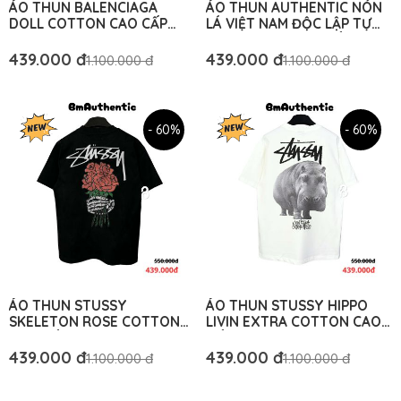
ÁO THUN BALENCIAGA
ÁO THUN AUTHENTIC NÓN
DOLL COTTON CAO CẤP
LÁ VIỆT NAM ĐỘC LẬP TỰ
FORM RỘNG - BM
DO COTTON CAO CẤP FORM
AUTHENTIC
RỘNG - BM AUTHENTIC
439.000 đ
439.000 đ
1.100.000 đ
1.100.000 đ
- 60%
- 60%
ÁO THUN STUSSY
ÁO THUN STUSSY HIPPO
SKELETON ROSE COTTON
LIVIN EXTRA COTTON CAO
CAO CẤP FORM RỘNG - BM
CẤP FORM RỘNG - BM
AUTHENTIC
AUTHENTIC
439.000 đ
439.000 đ
1.100.000 đ
1.100.000 đ