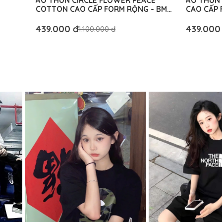
ÁO THUN CIRCLE FLOWER PEACE
ÁO THUN
COTTON CAO CẤP FORM RỘNG - BM
CAO CẤP 
AUTHENTIC
439.000 đ
439.000
1.100.000 đ