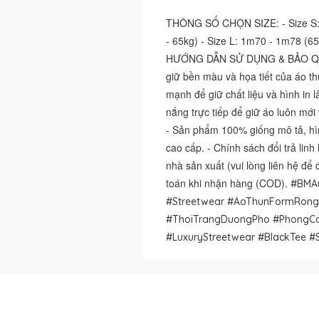
THÔNG SỐ CHỌN SIZE: - Size S: 
- 65kg) - Size L: 1m70 - 1m78 (65
HƯỚNG DẪN SỬ DỤNG & BẢO QUẢN:
giữ bền màu và họa tiết của áo thu
mạnh để giữ chất liệu và hình in 
nắng trực tiếp để giữ áo luôn m
- Sản phẩm 100% giống mô tả, hìn
cao cấp. - Chính sách đổi trả lin
nhà sản xuất (vui lòng liên hệ để 
toán khi nhận hàng (COD).
#BMAu
#Streetwear #AoThunFormRong
#ThoiTrangDuongPho #PhongCa
#LuxuryStreetwear #BlackTee #