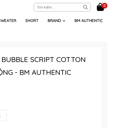
0
SWEATER
SHORT
BRAND
BM AUTHENTIC
 BUBBLE SCRIPT COTTON
ỘNG - BM AUTHENTIC
L