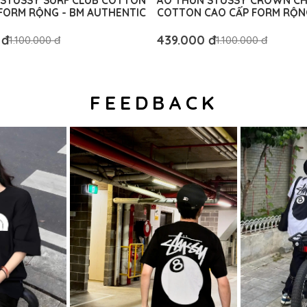
 STUSSY SURF CLUB COTTON
ÁO THUN STUSSY CROWN C
FORM RỘNG - BM AUTHENTIC
COTTON CAO CẤP FORM RỘN
AUTHENTIC
 đ
439.000 đ
1.100.000 đ
1.100.000 đ
FEEDBACK