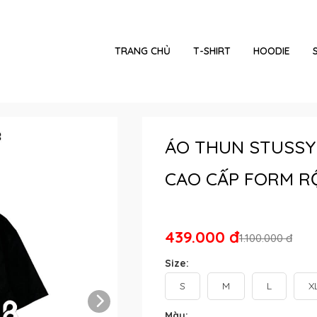
TRANG CHỦ
T-SHIRT
HOODIE
ÁO THUN STUSSY
CAO CẤP FORM R
439.000 đ
1.100.000 đ
Size:
S
M
L
X
Màu: