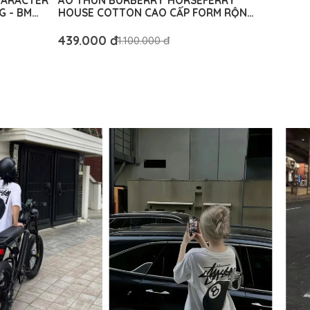
HARACTER
ÁO THUN BURBERRY HORSEFERRY
G - BM
HOUSE COTTON CAO CẤP FORM RỘNG
- BM AUTHENTIC
439.000 đ
1.100.000 đ