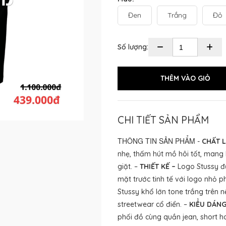
Đen
Trắng
Đỏ
Số lượng:
CHI TIẾT SẢN PHẨM
THÔNG TIN SẢN PHẨM
-
CHẤT L
nhẹ, thấm hút mồ hôi tốt, mang 
giặt. –
THIẾT KẾ –
Logo Stussy đư
mặt trước tinh tế với logo nhỏ p
Stussy khổ lớn tone trắng trên
streetwear cổ điển. –
KIỂU DÁNG
phối đồ cùng quần jean, short h