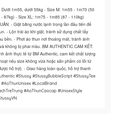
Dưới 1m55, dưới 55kg - Size M: 1m55 - 1m70 (50
 - 87kg) - Size XL: 1m75 - 1m85 (87 - 110kg)
 - Giặt bằng nước lạnh trong lần đầu tiên để
n. - Lộn trái áo khi giặt, tránh sử dụng chất tẩy
lâu bền. - Phơi áo thun nơi thoáng mát, tránh ánh
ới và không bị phai màu. BM AUTHENTIC CAM KẾT:
h ảnh thực tế từ BM Authentic, cam kết chất lượng
h hoạt nếu size không vừa hoặc sản phẩm có lỗi từ
được hỗ trợ). - Giao hàng toàn quốc, hỗ trợ thanh
thentic #Stussy #StussyBubbleScript #StussyTee
 #AoThunUnisex #LocalBrand
chTreTrung #AoThunCaocap #UnisexStyle
StussyVN