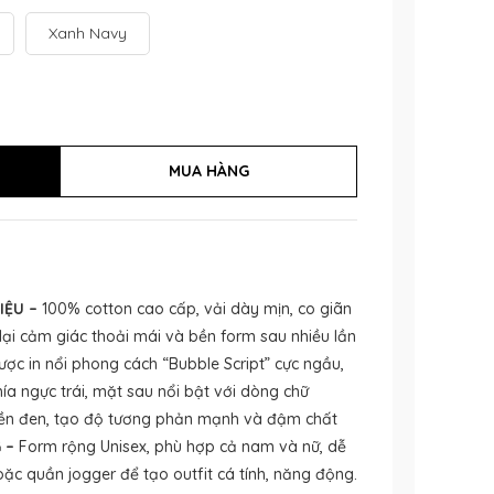
Xanh Navy
IỆU –
100% cotton cao cấp, vải dày mịn, co giãn
lại cảm giác thoải mái và bền form sau nhiều lần
ợc in nổi phong cách “Bubble Script” cực ngầu,
hía ngực trái, mặt sau nổi bật với dòng chữ
 nền đen, tạo độ tương phản mạnh và đậm chất
 –
Form rộng Unisex, phù hợp cả nam và nữ, dễ
oặc quần jogger để tạo outfit cá tính, năng động.