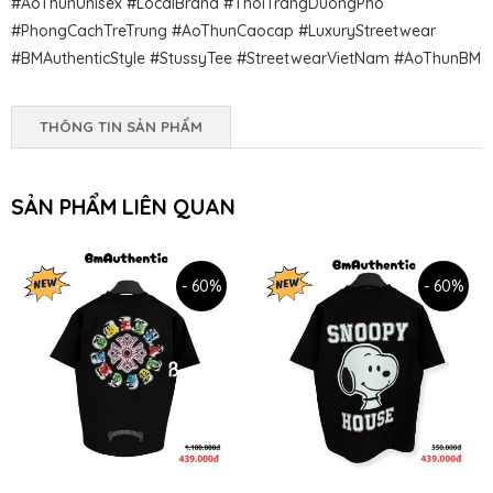
#AoThunUnisex #LocalBrand #ThoiTrangDuongPho
#PhongCachTreTrung #AoThunCaocap #LuxuryStreetwear
#BMAuthenticStyle #StussyTee #StreetwearVietNam #AoThunBM
THÔNG TIN SẢN PHẨM
SẢN PHẨM LIÊN QUAN
- 60%
- 60%