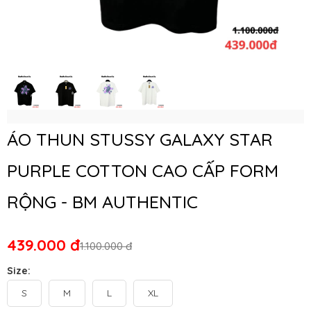
ÁO THUN STUSSY GALAXY STAR
PURPLE COTTON CAO CẤP FORM
RỘNG - BM AUTHENTIC
439.000 đ
1.100.000 đ
Size:
S
M
L
XL