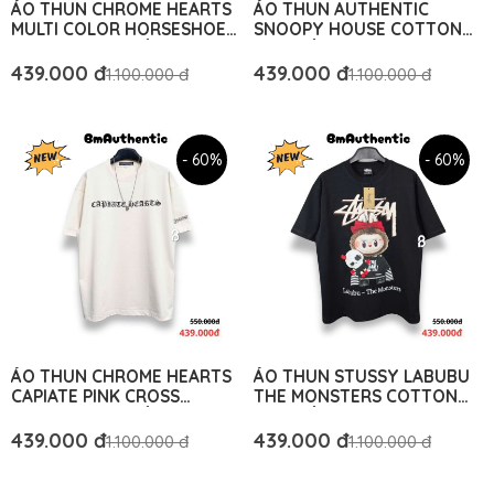
ÁO THUN CHROME HEARTS
ÁO THUN AUTHENTIC
MULTI COLOR HORSESHOE
SNOOPY HOUSE COTTON
COTTON CAO CẤP FORM
CAO CẤP FORM RỘNG - BM
RỘNG - BM AUTHENTIC
AUTHENTIC
439.000 đ
439.000 đ
1.100.000 đ
1.100.000 đ
- 60%
- 60%
ÁO THUN CHROME HEARTS
ÁO THUN STUSSY LABUBU
CAPIATE PINK CROSS
THE MONSTERS COTTON
COTTON CAO CẤP FORM
CAO CẤP FORM RỘNG - BM
RỘNG - BM AUTHENTIC
AUTHENTIC
439.000 đ
439.000 đ
1.100.000 đ
1.100.000 đ