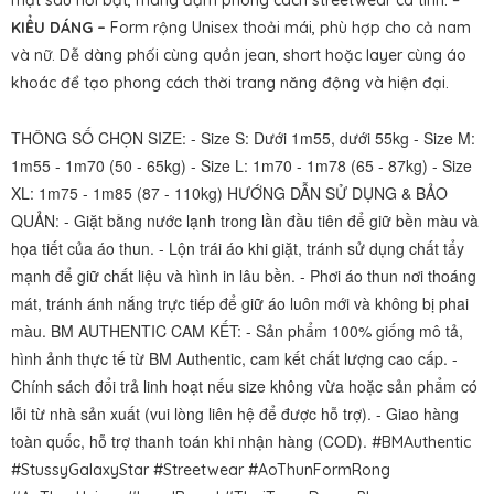
mặt sau nổi bật, mang đậm phong cách streetwear cá tính. –
KIỂU DÁNG –
Form rộng Unisex thoải mái, phù hợp cho cả nam
và nữ. Dễ dàng phối cùng quần jean, short hoặc layer cùng áo
khoác để tạo phong cách thời trang năng động và hiện đại.
THÔNG SỐ CHỌN SIZE: - Size S: Dưới 1m55, dưới 55kg - Size M:
1m55 - 1m70 (50 - 65kg) - Size L: 1m70 - 1m78 (65 - 87kg) - Size
XL: 1m75 - 1m85 (87 - 110kg) HƯỚNG DẪN SỬ DỤNG & BẢO
QUẢN: - Giặt bằng nước lạnh trong lần đầu tiên để giữ bền màu và
họa tiết của áo thun. - Lộn trái áo khi giặt, tránh sử dụng chất tẩy
mạnh để giữ chất liệu và hình in lâu bền. - Phơi áo thun nơi thoáng
mát, tránh ánh nắng trực tiếp để giữ áo luôn mới và không bị phai
màu. BM AUTHENTIC CAM KẾT: - Sản phẩm 100% giống mô tả,
hình ảnh thực tế từ BM Authentic, cam kết chất lượng cao cấp. -
Chính sách đổi trả linh hoạt nếu size không vừa hoặc sản phẩm có
lỗi từ nhà sản xuất (vui lòng liên hệ để được hỗ trợ). - Giao hàng
toàn quốc, hỗ trợ thanh toán khi nhận hàng (COD).
#BMAuthentic
#StussyGalaxyStar #Streetwear #AoThunFormRong