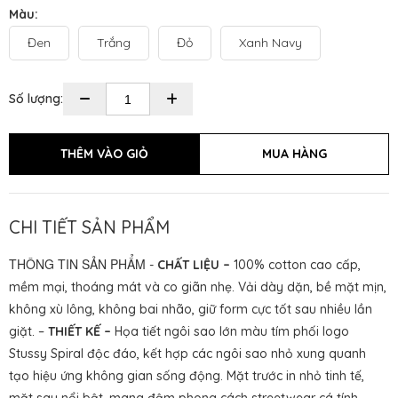
Màu:
Đen
Trắng
Đỏ
Xanh Navy
Số lượng:
CHI TIẾT SẢN PHẨM
THÔNG TIN SẢN PHẨM
-
CHẤT LIỆU –
100% cotton cao cấp,
mềm mại, thoáng mát và co giãn nhẹ. Vải dày dặn, bề mặt mịn,
không xù lông, không bai nhão, giữ form cực tốt sau nhiều lần
giặt. –
THIẾT KẾ –
Họa tiết ngôi sao lớn màu tím phối logo
Stussy Spiral độc đáo, kết hợp các ngôi sao nhỏ xung quanh
tạo hiệu ứng không gian sống động. Mặt trước in nhỏ tinh tế,