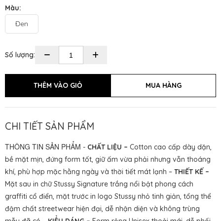
Màu:
Đen
Số lượng:
CHI TIẾT SẢN PHẨM
THÔNG TIN SẢN PHẨM
-
CHẤT LIỆU –
Cotton cao cấp dày dặn,
bề mặt mịn, đứng form tốt, giữ ấm vừa phải nhưng vẫn thoáng
khí, phù hợp mặc hằng ngày và thời tiết mát lạnh –
THIẾT KẾ –
Mặt sau in chữ Stussy Signature trắng nổi bật phong cách
graffiti cổ điển, mặt trước in logo Stussy nhỏ tinh giản, tổng thể
đậm chất streetwear hiện đại, dễ nhận diện và không trùng