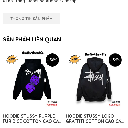
#ThoiTrangDuongPho #HoodieCaocap
THÔNG TIN SẢN PHẨM
SẢN PHẨM LIÊN QUAN
- 36%
- 36%
HOODIE STUSSY PURPLE
HOODIE STUSSY LOGO
FUR DICE COTTON CAO CẤP
GRAFFITI COTTON CAO CẤP
FORM RỘNG UNISEX - BM
FORM RỘNG - BM