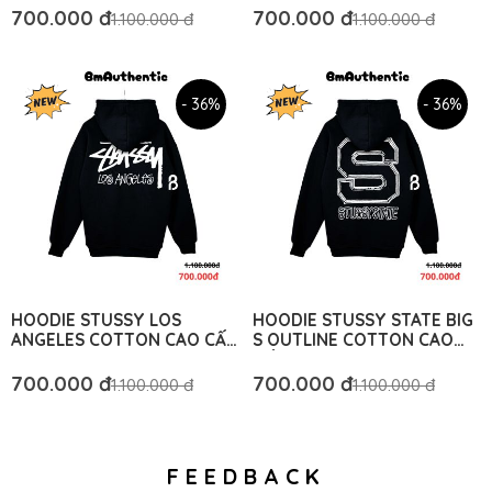
AUTHENTIC
AUTHENTIC
700.000 đ
700.000 đ
1.100.000 đ
1.100.000 đ
- 36%
- 36%
HOODIE STUSSY LOS
HOODIE STUSSY STATE BIG
ANGELES COTTON CAO CẤP
S OUTLINE COTTON CAO
FORM RỘNG UNISEX - BM
CẤP FORM RỘNG - BM
AUTHENTIC
AUTHENTIC
700.000 đ
700.000 đ
1.100.000 đ
1.100.000 đ
FEEDBACK