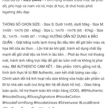
mẫu đã có –
KIỂU DÁNG –
Form rộng Unisex thoải mái, dễ phối
đồ, phù hợp cả nam và nữ, mặc đi học, đi chơi hoặc phối
layering đều đẹp
THÔNG SỐ CHỌN SIZE: - Size S: Dưới 1m55, dưới 55kg - Size M:
1m55 - 1m70 (50 - 65kg) - Size L: 1m70 - 1m78 (65 - 87kg) - Size
XL: 1m75 - 1m85 (87 - 110kg) HƯỚNG DẪN SỬ DỤNG & BẢO
QUẢN: - Giặt bằng nước lạnh trong lần đầu tiên để giữ bền màu và
họa tiết của áo thun. - Lộn trái áo khi giặt, tránh sử dụng chất tẩy
mạnh để giữ chất liệu và hình in lâu bền. - Phơi áo thun nơi thoáng
mát, tránh ánh nắng trực tiếp để giữ áo luôn mới và không bị phai
màu. BM AUTHENTIC CAM KẾT: - Sản phẩm 100% giống mô tả,
hình ảnh thực tế từ BM Authentic, cam kết chất lượng cao cấp. -
Chính sách đổi trả linh hoạt nếu size không vừa hoặc sản phẩm có
lỗi từ nhà sản xuất (vui lòng liên hệ để được hỗ trợ). - Giao hàng
toàn quốc, hỗ trợ thanh toán khi nhận hàng (COD).
#BMAuthentic
#HoodieStussy #StussySignature #HoodieCotton
#HoodieFormRong #HoodieUnisex #Streetwear #LocalBrand