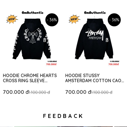
AUTHENTIC
- 36%
- 36%
HOODIE CHROME HEARTS
HOODIE STUSSY
CROSS RING SLEEVE
AMSTERDAM COTTON CAO
COTTON CAO CẤP FORM
CẤP FORM RỘNG – BM
RỘNG - BM AUTHENTIC
AUTHENTIC
700.000 đ
700.000 đ
1.100.000 đ
1.100.000 đ
FEEDBACK