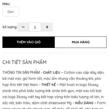
Màu:
Đen
Số lượng:
CHI TIẾT SẢN PHẨM
THÔNG TIN SẢN PHẨM
-
CHẤT LIỆU –
Cotton cao cấp dày dặn,
bề mặt mịn, giữ form tốt, mặc ấm nhưng vẫn thoáng khí, phù
hợp thời tiết Việt Nam –
THIẾT KẾ –
Mặt trước in logo Stussy
stock nhỏ phối biểu tượng link circle tinh gọn, mặt sau nổi bật
với logo Stussy viết tay kết hợp vòng tròn biểu tượng cỡ lớn, in
sắc nét, bền màu, đậm chất streetwear Mỹ –
KIỂU DÁNG –
Form