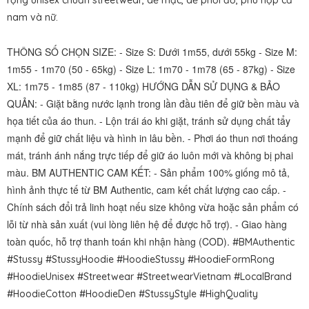
rộng unisex chuẩn streetwear, dễ mặc, dễ phối đồ, phù hợp cả
nam và nữ.
THÔNG SỐ CHỌN SIZE: - Size S: Dưới 1m55, dưới 55kg - Size M:
1m55 - 1m70 (50 - 65kg) - Size L: 1m70 - 1m78 (65 - 87kg) - Size
XL: 1m75 - 1m85 (87 - 110kg) HƯỚNG DẪN SỬ DỤNG & BẢO
QUẢN: - Giặt bằng nước lạnh trong lần đầu tiên để giữ bền màu và
họa tiết của áo thun. - Lộn trái áo khi giặt, tránh sử dụng chất tẩy
mạnh để giữ chất liệu và hình in lâu bền. - Phơi áo thun nơi thoáng
mát, tránh ánh nắng trực tiếp để giữ áo luôn mới và không bị phai
màu. BM AUTHENTIC CAM KẾT: - Sản phẩm 100% giống mô tả,
hình ảnh thực tế từ BM Authentic, cam kết chất lượng cao cấp. -
Chính sách đổi trả linh hoạt nếu size không vừa hoặc sản phẩm có
lỗi từ nhà sản xuất (vui lòng liên hệ để được hỗ trợ). - Giao hàng
toàn quốc, hỗ trợ thanh toán khi nhận hàng (COD).
#BMAuthentic
#Stussy #StussyHoodie #HoodieStussy #HoodieFormRong
#HoodieUnisex #Streetwear #StreetwearVietnam #LocalBrand
#HoodieCotton #HoodieDen #StussyStyle #HighQuality