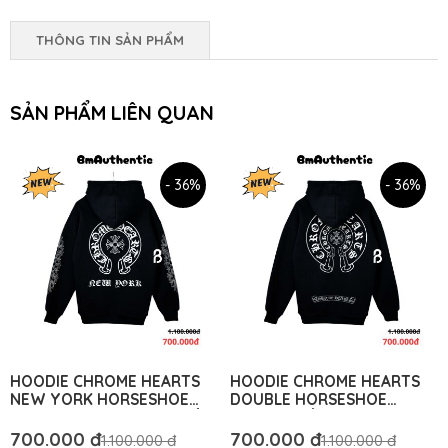
THÔNG TIN SẢN PHẨM
SẢN PHẨM LIÊN QUAN
- 36%
- 36%
HOODIE CHROME HEARTS
HOODIE CHROME HEARTS
NEW YORK HORSESHOE
DOUBLE HORSESHOE
EMBLEM COTTON CAO CẤP
COTTON DÀY DẶN FORM
FORM RỘNG - BM
RỘNG – BM AUTHENTIC
700.000 đ
700.000 đ
1.100.000 đ
1.100.000 đ